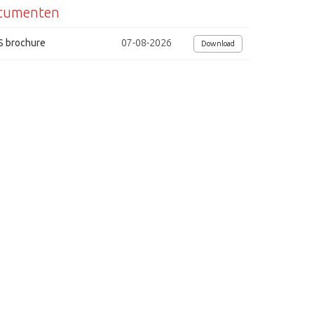
cumenten
Ingebouwde test generator
On Sreen Display
S brochure
07-08-2026
Download
PTZ besturing (RS-485), multi protocol
Uitgangsspanning 12Vdc
Inclusief, lader/ adapter en draagtas
Afmetingen (bxhxd) 185x120x50
Eyes