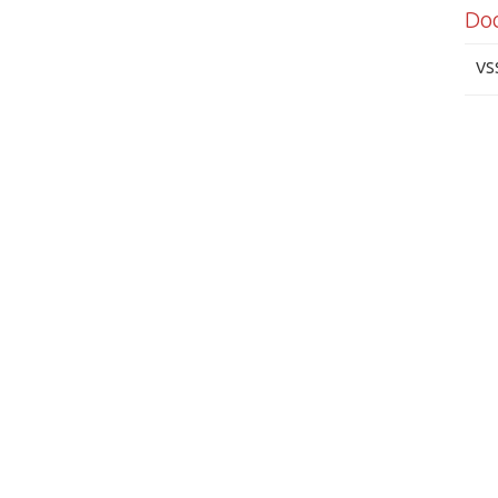
Do
VS
See