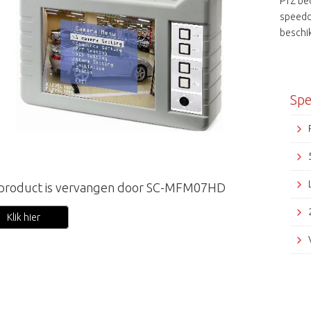
PTZ be
speedd
beschi
Spe
 product is vervangen door SC-MFM07HD
Klik hier