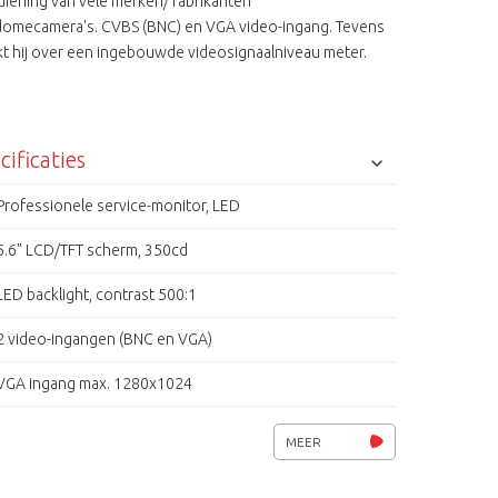
diening van vele merken/ fabrikanten
omecamera's. CVBS (BNC) en VGA video-ingang. Tevens
kt hij over een ingebouwde videosignaalniveau meter.
cificaties
Professionele service-monitor, LED
5.6" LCD/TFT scherm, 350cd
LED backlight, contrast 500:1
2 video-ingangen (BNC en VGA)
VGA ingang max. 1280x1024
1 video uitgang
MEER
Ingebouwde videosignaal meter