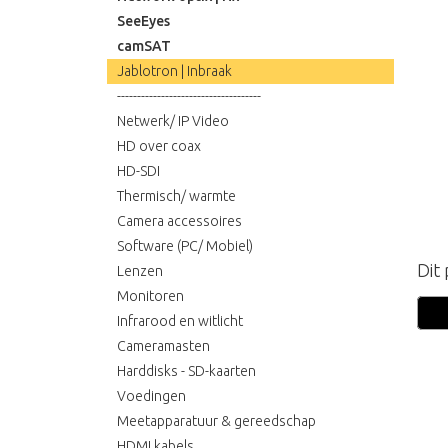
SeeEyes
camSAT
Jablotron | Inbraak
------------------------------------
Netwerk/ IP Video
HD over coax
HD-SDI
Thermisch/ warmte
Camera accessoires
Software (PC/ Mobiel)
Dit
Lenzen
Monitoren
Infrarood en witlicht
Cameramasten
Harddisks - SD-kaarten
Voedingen
Meetapparatuur & gereedschap
HDMI kabels