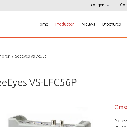
Inloggen
Con
Home
Producten
Nieuws
Brochures
horen
Seeeyes vs lfc56p
eeEyes VS-LFC56P
Omsc
Profes