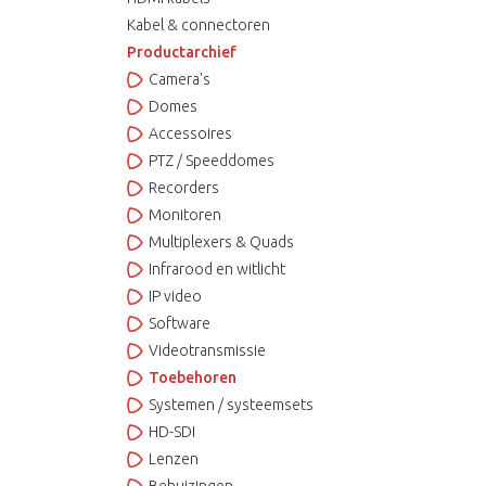
Kabel & connectoren
Productarchief
Camera's
Domes
Accessoires
PTZ / Speeddomes
Recorders
Monitoren
Multiplexers & Quads
Infrarood en witlicht
IP video
Software
Videotransmissie
Toebehoren
Systemen / systeemsets
HD-SDI
Lenzen