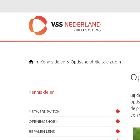
Kennis delen
Optische of digitale zoom
Op
Kennis delen
Bij 
opti
de p
NETWERKSWITCH
een o
OPENINGSHOEK
BEPALEN LENS