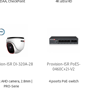
DAA, CheckPoint
4K ultra HD
sion-ISR DI-320A-28
Provision-ISR PoES-
0460C+2I-V2
x AHD camera, 2.8mm |
4 poorts PoE-switch
PRO-Serie