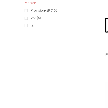
Merken
Provision-ISR (160)
VSS (6)
(9)
F