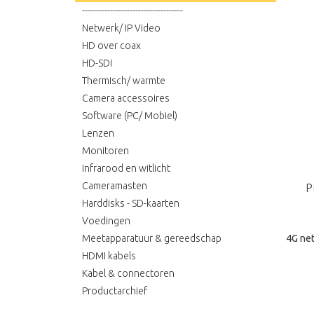
------------------------------------
Netwerk/ IP Video
HD over coax
HD-SDI
Thermisch/ warmte
Camera accessoires
Software (PC/ Mobiel)
Lenzen
Monitoren
Infrarood en witlicht
Cameramasten
P
Harddisks - SD-kaarten
Voedingen
4G ne
Meetapparatuur & gereedschap
HDMI kabels
Kabel & connectoren
Productarchief