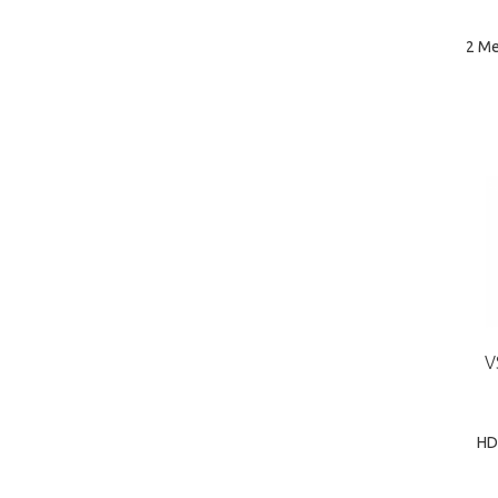
2 Me
V
HD