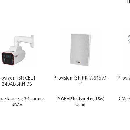
N
rovision-ISR CEL1-
Provision-ISR PR-WS15W-
Provi
240ADSRN-36
IP
twerkcamera, 3.6mm lens,
IP ONVIF luidspreker, 15W,
2 Mpi
NDAA
wand