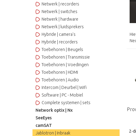
Netwerk | recorders
Netwerk | switches
Netwerk | hardware
Netwerk | luidsprekers
Hybride | camera's
Hie
Ned
Hybride | recorders
Toebehoren | Beugels
Toebehoren | Transmissie
Toebehoren | Voedingen
Toebehoren | HDMI
Toebehoren | Audio
Intercom | Deurbel | Wifi
Software | PC - Mobiel
Complete systemen | sets
Pro
Network optix | Nx
SeeEyes
camSAT
2-d
Jablotron | Inbraak