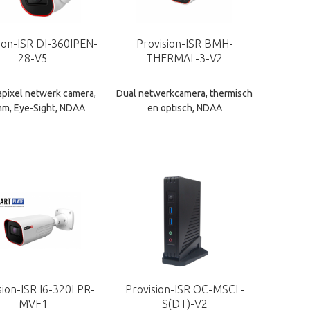
ion-ISR DI-360IPEN-
Provision-ISR BMH-
28-V5
THERMAL-3-V2
pixel netwerk camera,
Dual netwerkcamera, thermisch
mm, Eye-Sight, NDAA
en optisch, NDAA
sion-ISR I6-320LPR-
Provision-ISR OC-MSCL-
MVF1
S(DT)-V2