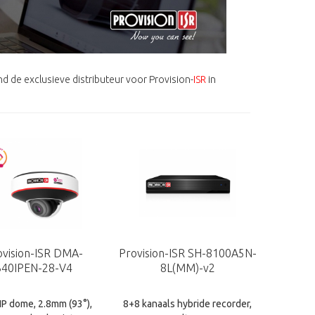
nd de exclusieve distributeur voor Provision-
ISR
in
ovision-ISR DMA-
Provision-ISR SH-8100A5N-
340IPEN-28-V4
8L(MM)-v2
IP dome, 2.8mm (93°),
8+8 kanaals hybride recorder,