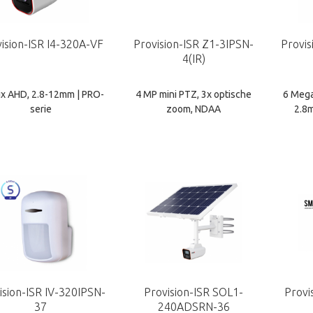
ision-ISR I4-320A-VF
Provision-ISR Z1-3IPSN-
Provis
4(IR)
ix AHD, 2.8-12mm | PRO-
4 MP mini PTZ, 3x optische
6 Mega
serie
zoom, NDAA
2.8
ision-ISR IV-320IPSN-
Provision-ISR SOL1-
Provi
37
240ADSRN-36