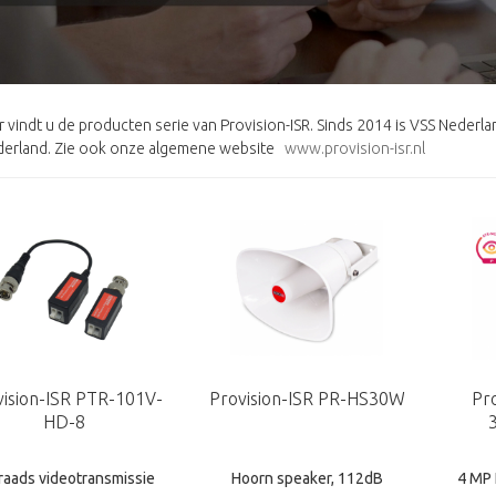
r vindt u de producten serie van Provision-ISR. Sinds 2014 is VSS Nederla
erland. Zie ook onze algemene website
www.provision-isr.nl
vision-ISR PTR-101V-
Provision-ISR PR-HS30W
Pr
HD-8
raads videotransmissie
Hoorn speaker, 112dB
4 MP 