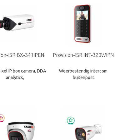
sion-ISR BX-341IPEN
Provision-ISR INT-320WIPN
ixel IP box camera, DDA
Weerbestendig intercom
analytics,
buitenpost