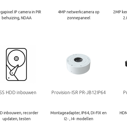
gapixel IP camera in PIR
4MP netwerkcamera op
2MP ke
behuizing, NDAA
zonnepaneel
2
SS HDD inbouwen
Provision-ISR PR-JB12IP64
P
D inbouwen, recorder
Montageadapter, IP64, DI-FIX en
HDMI
updaten, testen
I2- , I4- modellen