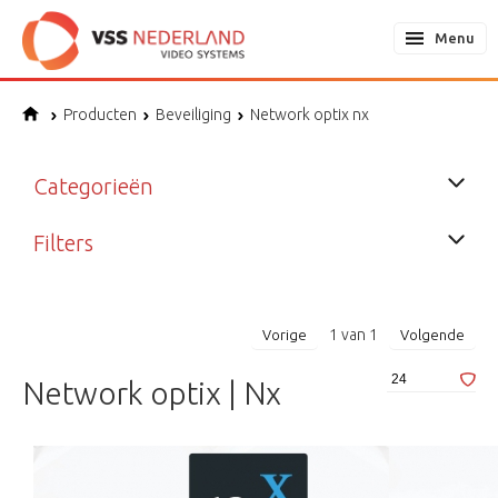
Menu
Producten
Beveiliging
Network optix nx
Categorieën
Filters
1
van
1
Vorige
Volgende
Network optix | Nx