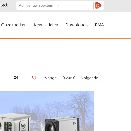
tact
Onze merken
Kennis delen
Downloads
RMA
0
van
0
Vorige
Volgende