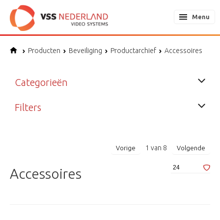
Menu
Producten
Beveiliging
Productarchief
Accessoires
Categorieën
Filters
1
van
8
Vorige
Volgende
Accessoires