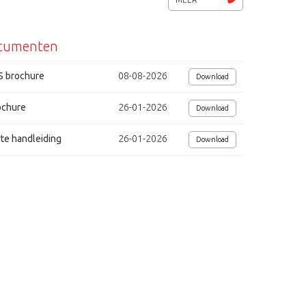
ONVIF Profile S, VCA
cumenten
4 streams H.265, H.265+, H.264, H.264+, MJPEG (Smart codec)
Micro SDHC/ SDXC-geheugenkaartslot
S brochure
08-08-2026
Download
VCA, personen herkennen, objecten tellen met richting, indringen, bewe
ochure
26-01-2026
Download
4 alarm ingangen, 1 uitgang
te handleiding
26-01-2026
Download
Weerbestendig, klasse IP66
Bedrijfstemperatuur -30° ~ +50°
Voedingsspanning 12Vdc/ HiPoE+, 28W
o