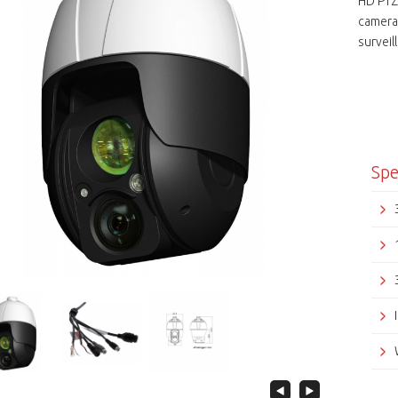
HD PTZ
camera
survei
toepass
is zelf
Starvis
worden
power 
als rea
Spe
zones 
luidsp
SDHC/ 
is in b
integre