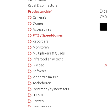
Kabel & connectoren
Dit
Productarchief
75
Camera's
Domes
Accessoires
PTZ / Speeddomes
Recorders
Monitoren
Multiplexers & Quads
Infrarood en witlicht
A
IP video
Software
Videotransmissie
Toebehoren
Systemen / systeemsets
HD-SDI
Lenzen