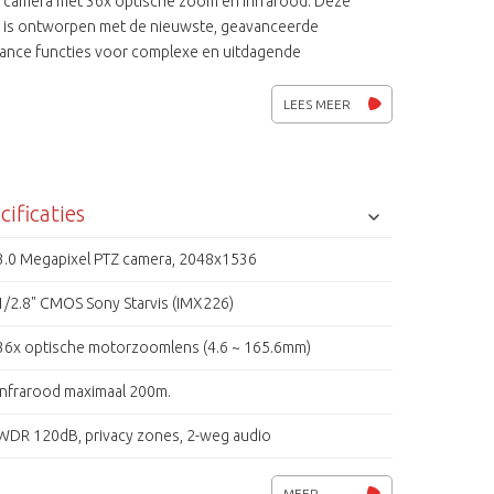
 camera met 36x optische zoom en infrarood. Deze
 is ontworpen met de nieuwste, geavanceerde
llance functies voor complexe en uitdagende
ingen. De ingebouwde intelligente VCA van IntelliVision
 lerend. De camera beschikt over een lichtgevoelige Sony
LEES MEER
 sensor voor perfecte beeldweergave bij slechter
de lichtomstandigheden. De meesturende infrarood
leds hebben een bereik van 200 meter. Maar ook functies
l WDR (120dB), ruisonderdrukking, smart BLC en privé
cificaties
zijn ingebouwd. Het aansluiten van een microfoon en
reker en het lokaal opnemen van beelden op een micro
3.0 Megapixel PTZ camera, 2048x1536
SDXC behoort tot de mogelijkheden. De IPP-83A0036MIA
1/2.8" CMOS Sony Starvis (IMX226)
ijna alle Video Management Software pakketten te
ren vanwege zijn ONVIF Profile S compatibiliteit.
36x optische motorzoomlens (4.6 ~ 165.6mm)
Infrarood maximaal 200m.
WDR 120dB, privacy zones, 2-weg audio
Lichtgevoeligheid 0.35lux @ F1.6 (IRE50), o lux (IR aan)
MEER