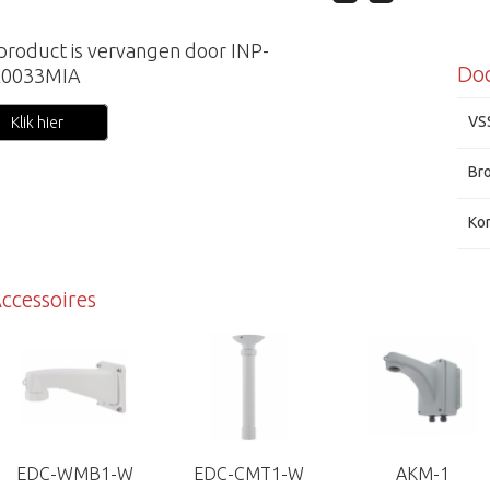
 product is vervangen door INP-
Do
A0033MIA
VS
Klik hier
Br
Kor
ccessoires
Ene
EDC-WMB1-W
EDC-CMT1-W
AKM-1