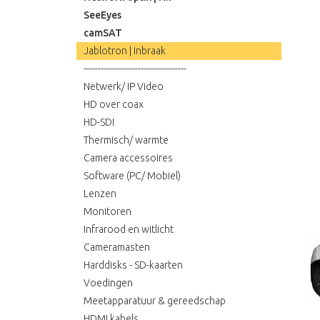
SeeEyes
camSAT
Jablotron | Inbraak
------------------------------------
Netwerk/ IP Video
HD over coax
HD-SDI
Thermisch/ warmte
Camera accessoires
Software (PC/ Mobiel)
Lenzen
Monitoren
Infrarood en witlicht
Cameramasten
Harddisks - SD-kaarten
Voedingen
Meetapparatuur & gereedschap
HDMI kabels