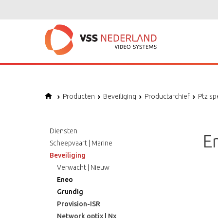
Producten
Beveiliging
Productarchief
Ptz s
Diensten
E
Scheepvaart | Marine
Beveiliging
Verwacht | Nieuw
Eneo
Grundig
Provision-ISR
Network optix | Nx