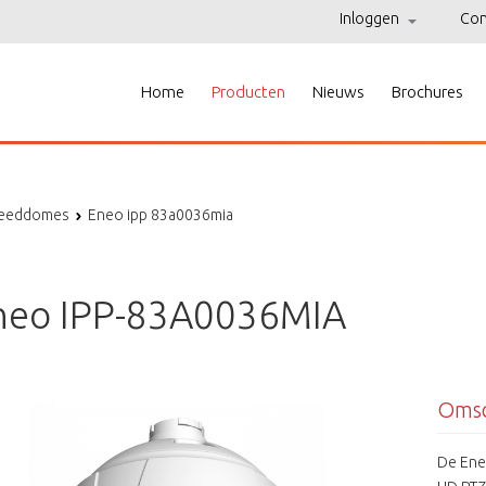
Inloggen
Con
Home
Producten
Nieuws
Brochures
peeddomes
Eneo ipp 83a0036mia
neo IPP-83A0036MIA
Omsc
De Ene