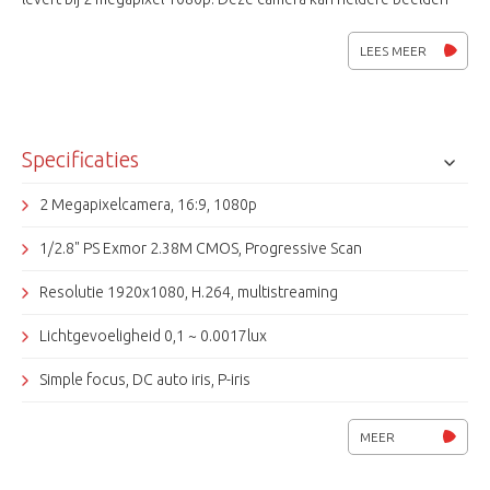
weergeven bij weinig licht tot 0,1 lux (F1.2, 50 IRE, kleur) . In
combinatie met de Tamron M13VP288IR P-Iris lens geeft de
LEES MEER
camera zeer mooi plaatje. Het P-iris systeem optimaliseert de Iris
functie. Dit resulteert in beelden met een beter contrast,
helderheid, resolutie en diepte. De optimalisatie van de resolutie
verhoogd de scherpte van de beelden zowel dichtbij als veraf.
Specificaties
Met deze verbeterde functies en nieuwe technologieën zal de
SNB-6004 voldoen aan de professionele security behoeften van
2 Megapixelcamera, 16:9, 1080p
de markt.
1/2.8" PS Exmor 2.38M CMOS, Progressive Scan
Resolutie 1920x1080, H.264, multistreaming
Lichtgevoeligheid 0,1 ~ 0.0017lux
Simple focus, DC auto iris, P-iris
WDR (100dB, 30fps @2MP)
MEER
IR filter, SSDR, SSNRIII, DIS, RTP, RTSP