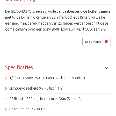
De GCA-B4327V is een stijlvolle vandaalbestendige buitencamera
met Wide Dynamic Range en 28 infrarood leds (Smart IR) welke
een maximaal bereik hebben van 25 meter. Verder beschikt deze
dome camera over een Sony 960H Ex-view HAD ll CCD, een 2.8-
10.5mm autoiris lens en een mechanisch IR-filter. De mogelijkheid
tot bediiening van de camera over coax (Coaxitron) maakt
LEES MEER
instellen van afstand mogelijk. De aansluitspanning kan zowel
12Vdc als 24Vac zijn.
Specificaties
1/3" CCD Sony 960H Super HAD ll (dual shutter)
Lichtgevoeligheid 0,7 - 0 lux (F1.2)
28 IR leds (850nm), bereik max. 30m (Smart IR)
Resolutie 650/ 700 TVL