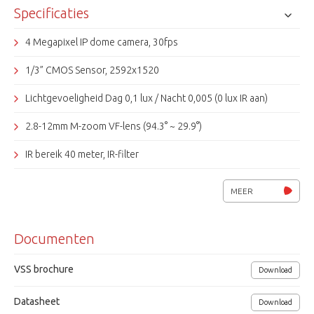
om beelden op te slaan op een SD-kaart.
Specificaties
4 Megapixel IP dome camera, 30fps
1/3” CMOS Sensor, 2592x1520
Lichtgevoeligheid Dag 0,1 lux / Nacht 0,005 (0 lux IR aan)
2.8-12mm M-zoom VF-lens (94.3° ~ 29.9°)
IR bereik 40 meter, IR-filter
H.265/H.264, ONVIF
MEER
Real WDR, 3D-DNR, BLC, HLC, IR filter
Documenten
Bewegingsdetectie, privacy masking, gezichtsdetectie, sabotage
Object detectie (lege ruimte, lijn overschrijden, object tellen)
VSS brochure
Download
Weerbestendig klasse IP67
Datasheet
Download