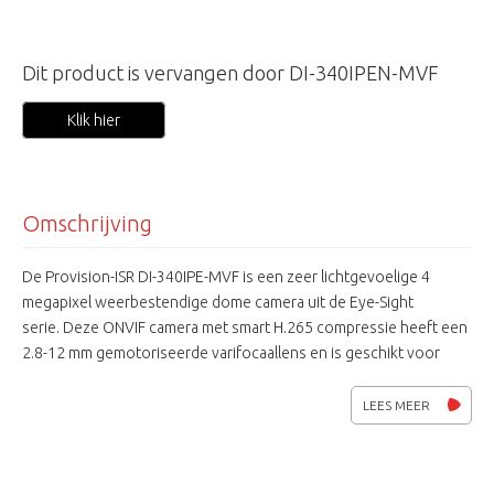
Dit product is vervangen door DI-340IPEN-MVF
Klik hier
Omschrijving
De Provision-ISR DI-340IPE-MVF is een zeer lichtgevoelige 4
megapixel weerbestendige dome camera uit de Eye-Sight
serie. Deze ONVIF camera met smart H.265 compressie heeft een
2.8-12 mm gemotoriseerde varifocaallens en is geschikt voor
zowel binnen als buiten toepassingen. De camera heeft functies
als VCA, True-WDR, 3D-DNR, lijnoverschrijden en
LEES MEER
bewegingsdetectie en meer. De geïntegreerde power leds
hebben een bereik van maximaal 40 meter. Ook beschikt deze
dome camera van een ingebouwde microfoon en de mogelijkheid