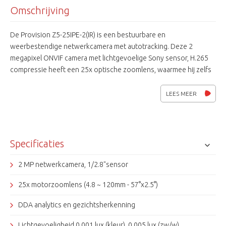
Omschrijving
De Provision Z5-25IPE-2(IR) is een bestuurbare en
weerbestendige netwerkcamera met autotracking. Deze 2
megapixel ONVIF camera met lichtgevoelige Sony sensor, H.265
compressie heeft een 25x optische zoomlens, waarmee hij zelfs
op grote afstanden detail beelden kan weergeven. Ook beschikt
deze camera over functies als BLC, D-WDR, 3D-DNR, AGC en een
LEES MEER
mechanisch IR-filter voor echte zwart/wit beelden bij
verslechterde lichtomstandigheden. De IR-leds van de Z5-25IPE-
2(IR) hebben, zelfs met Smart-IR aan, een bereik van 100 meter.
Met maar liefst 256 presets is elk gewenste positie in beeld te
Specificaties
brengen en met de diverse accessoires is hij op bijna elke
gewenste plek te monteren.
Muurmontagebeugel PR-WB-Z
2 MP netwerkcamera, 1/2.8"sensor
meegeleverd!
25x motorzoomlens (4.8 ~ 120mm - 57°x2.5°)
DDA analytics en gezichtsherkenning
Lichtgevoeligheid 0.001 lux (kleur), 0.005 lux (zw/w)