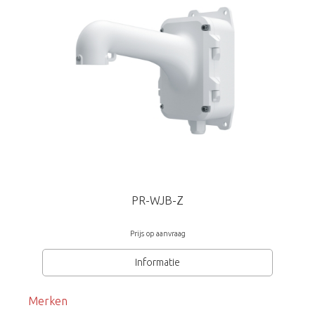
incl. muurbeugel PR-WB-Z
Provision-ISR
PR-WJB-Z
Prijs op aanvraag
Informatie
Merken