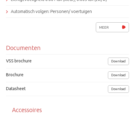
Automatisch volgen: Personen/ voertuigen
DWR, 3D-DNR ruisonderdrukking
MEER
2-weg audio ondersteuning
Documenten
Pan-Tilt snelheid: 80° - 120°/sec
IR leds max. 100 meter (Smart-IR)
VSS brochure
Download
300 pre-sets, 8x toeren, 4 patronen
Brochure
Download
Micro SD/SDHC/SDXC-geheugenkaartslot
Datasheet
Download
1x alarm in - 1x alarm uit
H.264/ H.265/ MJPEG compressie
Accessoires
Voedingsspanning 12Vdc/ PoE+ (802.3at)
Weerbestendig, klasse IP66