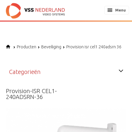
Notice
: Undefined offset: 1 in
/home/vssned01/domains/vssnederland.nl/application/controllers/web
Menu
on line
366
Producten
Beveiliging
Provision isr cel1 240adsrn 36
Categorieën
Provision-ISR CEL1-
240ADSRN-36