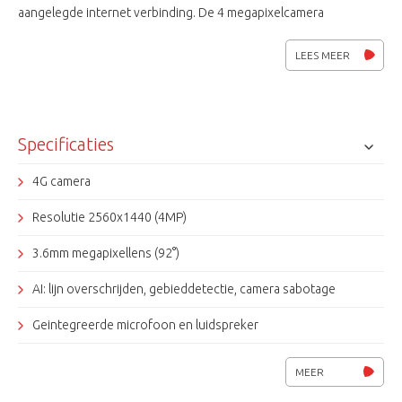
aangelegde internet verbinding. De 4 megapixelcamera
netwerkcamera met 24/7 kleur modus heeft een lichtgevoelige
sensor, 2 witte IR-powerleds en een rode en blauwe led voor
LEES MEER
alarmering net als een ingebouwde microfoon en luidspreker.
Ook intelligente AI eigenschappen als gebiedsdetectie en lijn
overschrijden en een ingebouwde PIR melder voor detectie is
geïntegreerd. Voor weergave op mobiele apparatuur is er de
Specificaties
Cam2 App en voor op de PC is er de Ossia VMS standaard.
4G camera
Resolutie 2560x1440 (4MP)
3.6mm megapixellens (92°)
AI: lijn overschrijden, gebieddetectie, camera sabotage
Geintegreerde microfoon en luidspreker
PIR bereik tot 15 meter
MEER
Power leds (wit), rood en blauw (alarm)