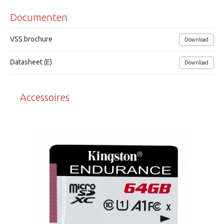
Documenten
Weerbestendig klasse IP65
Cam2App (iOS/Android), Ossia standaard VMS voor PC
VSS brochure
Download
NDAA Compliance
Datasheet (E)
Download
Voedingsspanning 12Vdc
Accessoires
Provision-ISR