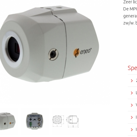
Zeer li
De MPC
generat
zw/w. b
functi
Daarnaa
bedieni
ongeke
video b
analoog
Spe