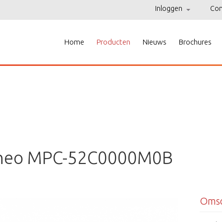
Inloggen
Con
/application/controllers/website/ProductenController.php
on line
366
Home
Producten
Nieuws
Brochures
neo MPC-52C0000M0B
Omsc