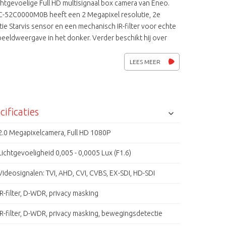
chtgevoelige Full HD multisignaal box camera van Eneo.
-52C0000M0B heeft een 2 Megapixel resolutie, 2e
ie Starvis sensor en een mechanisch IR-filter voor echte
eeldweergave in het donker. Verder beschikt hij over
es als D-WDR, 2D-DNR, 3D-DNR, BLC, HLC en OSD.
st zijn de Eneo multi-signaal camera's eenvoudig in
LEES MEER
ng, eenvoudig te installeren en zorgen ze voor een
nde gedetailleerde beeld weergave in de wereld van
eveiliging. Door zijn 6 uitgangssignalen 2 digitaal en 4
 (HD) is het één van de meest flexibele camera's.
cificaties
2.0 Megapixelcamera, Full HD 1080P
Lichtgevoeligheid 0,005 - 0,0005 Lux (F1.6)
Videosignalen: TVI, AHD, CVI, CVBS, EX-SDI, HD-SDI
IR-filter, D-WDR, privacy masking
IR-filter, D-WDR, privacy masking, bewegingsdetectie