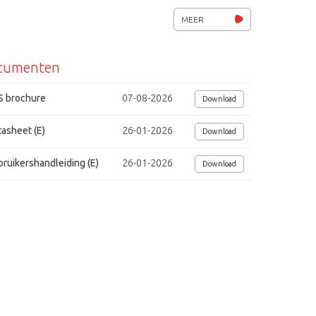
1/2.8" CMOS, Sony STARVIS (2e generatie)
MEER
Interfaces: Coaxitron en UTC (HD)
cumenten
Voedingsspanning 12Vdc
NDAA compliance
S brochure
07-08-2026
Download
o
asheet (E)
26-01-2026
Download
ruikershandleiding (E)
26-01-2026
Download