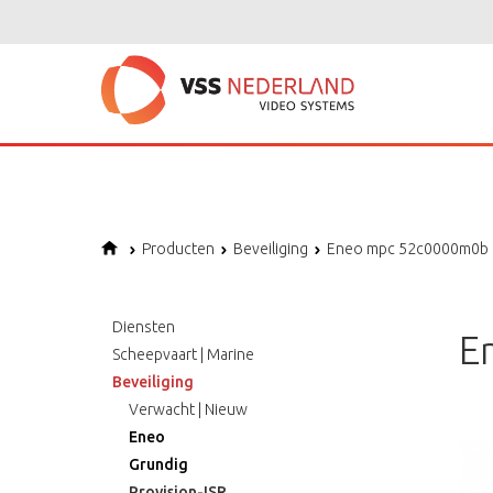
Notice
: Undefined offset: 1 in
/home/vssned01/domains/vssnederland.nl
Producten
Beveiliging
Eneo mpc 52c0000m0b
Diensten
E
Scheepvaart | Marine
Beveiliging
Verwacht | Nieuw
Eneo
Grundig
Provision-ISR