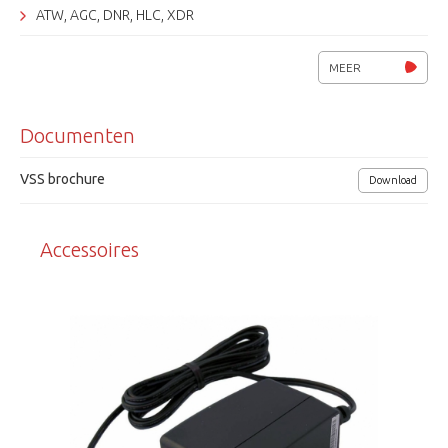
ATW, AGC, DNR, HLC, XDR
bewegingsdetectie (8 zones)
MEER
Vandaalbestendig, IP66
Documenten
IR filter, 3 assen
Spanning 12 Vdc / 24 Vac, 9.6W.
VSS brochure
Download
Afmetingen (Øxh) 145x100mm
Accessoires