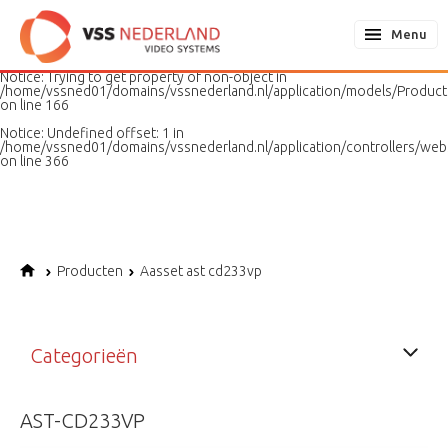
Notice
: Undefined variable: page in
/home/vssned01/domains/vssnederland.nl/application/models/PageMo
Menu
on line
187
Notice
: Trying to get property of non-object in
/home/vssned01/domains/vssnederland.nl/application/models/Produc
on line
166
Notice
: Undefined offset: 1 in
/home/vssned01/domains/vssnederland.nl/application/controllers/web
on line
366
Producten
Aasset ast cd233vp
Categorieën
AST-CD233VP