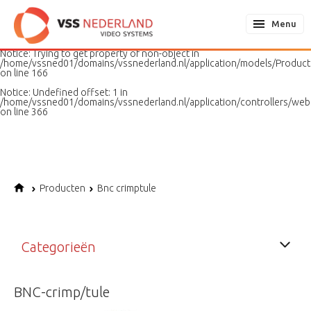
Notice
: Undefined variable: page in
/home/vssned01/domains/vssnederland.nl/application/models/PageMo
Menu
on line
187
Notice
: Trying to get property of non-object in
/home/vssned01/domains/vssnederland.nl/application/models/Produc
on line
166
Notice
: Undefined offset: 1 in
/home/vssned01/domains/vssnederland.nl/application/controllers/web
on line
366
Producten
Bnc crimptule
Categorieën
BNC-crimp/tule