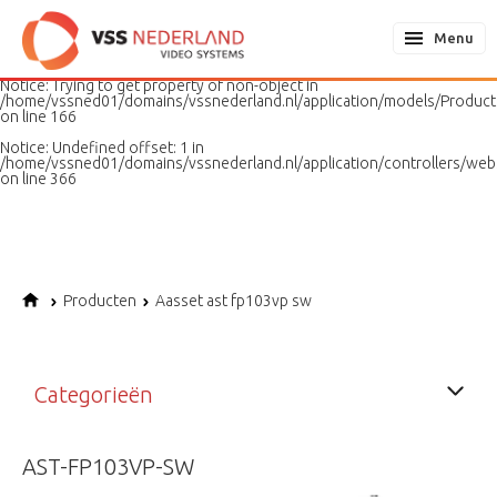
Notice
: Undefined variable: page in
/home/vssned01/domains/vssnederland.nl/application/models/PageMo
Menu
on line
187
Notice
: Trying to get property of non-object in
/home/vssned01/domains/vssnederland.nl/application/models/Produc
on line
166
Notice
: Undefined offset: 1 in
/home/vssned01/domains/vssnederland.nl/application/controllers/web
on line
366
Producten
Aasset ast fp103vp sw
Categorieën
AST-FP103VP-SW