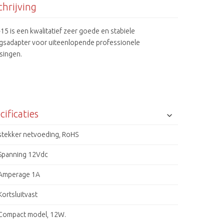
hrijving
15 is een kwalitatief zeer goede en stabiele
gsadapter voor uiteenlopende professionele
singen.
cificaties
stekker netvoeding, RoHS
Spanning 12Vdc
Amperage 1A
Kortsluitvast
Compact model, 12W.