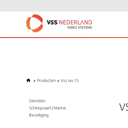
Notice
: Undefined variable: page in
/home/vssned01/domains/vssnederl
Notice
: Trying to get property of non-object in
/home/vssned01/domains
Notice
: Undefined offset: 1 in
/home/vssned01/domains/vssnederland.nl
Producten
Vss viu 15
Diensten
V
Scheepvaart | Marine
Beveiliging