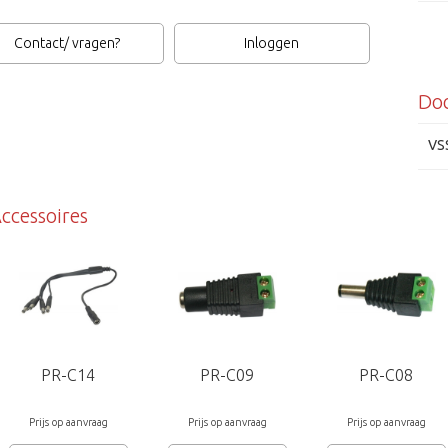
VSS
Contact/ vragen?
Inloggen
Do
VS
ccessoires
PR-C14
PR-C09
PR-C08
Prijs op aanvraag
Prijs op aanvraag
Prijs op aanvraag