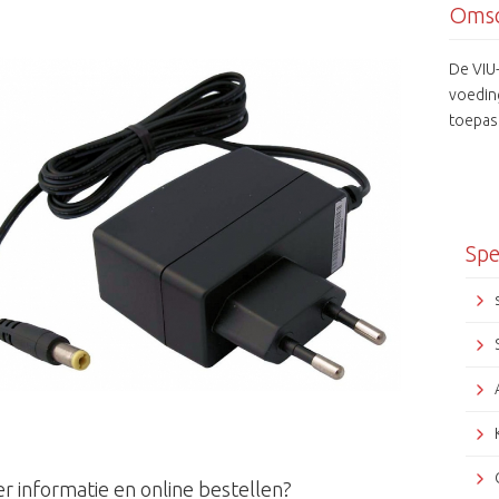
Omsc
De VIU-
voedin
toepas
Spe
r informatie en online bestellen?