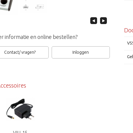
Do
VSS
r informatie en online bestellen?
VS
Contact/ vragen?
Inloggen
Geb
ccessoires
VIU-15