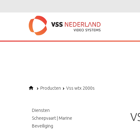
Notice
: Undefined variable: page in
/home/vssned01/domains/vssnederl
Notice
: Trying to get property of non-object in
/home/vssned01/domains
Notice
: Undefined offset: 1 in
/home/vssned01/domains/vssnederland.nl
Producten
Vss wtx 2000s
Diensten
V
Scheepvaart | Marine
Beveiliging