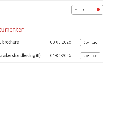
Afmetingen (bxhxd) 130x125x145mm.
MEER
Voedingsspanning 12Vdc / 140mA
cumenten
S brochure
08-08-2026
Download
ruikershandleiding (E)
01-06-2026
Download