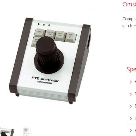
Omsc
Compac
van be
Spe