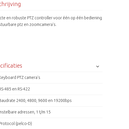
hrijving
te en robuste PTZ controller voor één op één bediening
stuurbare ptz en zoomcamera's.
cificaties
Keyboard PTZ camera's
RS-485 en RS-422
Baudrate 2400, 4800, 9600 en 19200bps
Instelbare adressen, 1 t/m 15
Protocol (pelco-D)