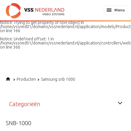
Notice
: Undefined variable: page in
/home/vssned01/domains/vssnederland.nl/application/models/PageMo
Menu
on line
187
Notice
: Trying to get property of non-object in
/home/vssned01/domains/vssnederland.nl/application/models/Produc
on line
166
Notice
: Undefined offset: 1 in
/home/vssned01/domains/vssnederland.nl/application/controllers/web
on line
366
Producten
Samsung snb 1000
Categorieën
SNB-1000