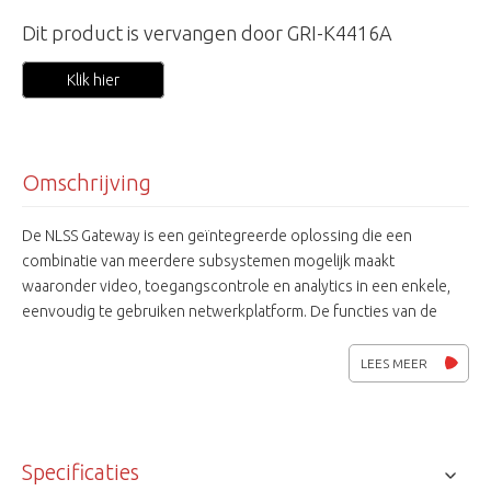
Dit product is vervangen door GRI-K4416A
Klik hier
Omschrijving
De NLSS Gateway is een geïntegreerde oplossing die een
combinatie van meerdere subsystemen mogelijk maakt
waaronder video, toegangscontrole en analytics in een enkele,
eenvoudig te gebruiken netwerkplatform. De functies van de
NLSS Gateway zijn volledig toegankelijk en controleerbaar vanaf
elke locatie via een web-browser. Verder bevat de NLSS Gateway
LEES MEER
geavanceerde implementatie tools zoals auto-discovery en
provisioning. De NLSS Gateway is verkrijgbaar in een all-inclusive
prijs, waardoor er geen verwarring kan onstaan over
licentiekosten. De NLSS Gateway 500 kan tot 16 HD-camera's en
Specificaties
tientalle deuren beheren in een compact, ruimtebesparende