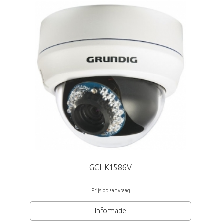
Netwerk opslag: iSCSI, NFS
Talen: Nederlands, Engels, Duits, Frans enz.
GCI-K1586V
Prijs op aanvraag
Informatie