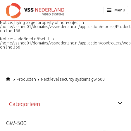
Notice
: Undefined variable: page in
/home/vssned01/domains/vssnederland.nl/application/models/PageMo
Menu
on line
187
Notice
: Trying to get property of non-object in
/home/vssned01/domains/vssnederland.nl/application/models/Produc
on line
166
Notice
: Undefined offset: 1 in
/home/vssned01/domains/vssnederland.nl/application/controllers/web
on line
366
Producten
Next level security systems gw 500
Categorieën
GW-500