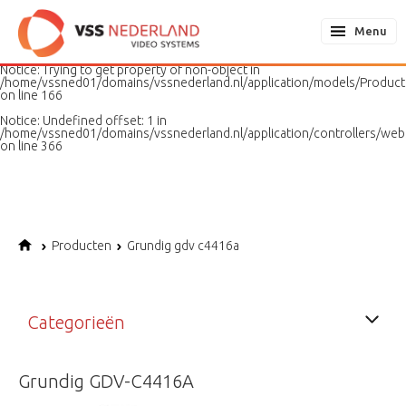
Notice
: Undefined variable: page in
/home/vssned01/domains/vssnederland.nl/application/models/PageMo
Menu
on line
187
Notice
: Trying to get property of non-object in
/home/vssned01/domains/vssnederland.nl/application/models/Produc
on line
166
Notice
: Undefined offset: 1 in
/home/vssned01/domains/vssnederland.nl/application/controllers/web
on line
366
Producten
Grundig gdv c4416a
Categorieën
Grundig GDV-C4416A