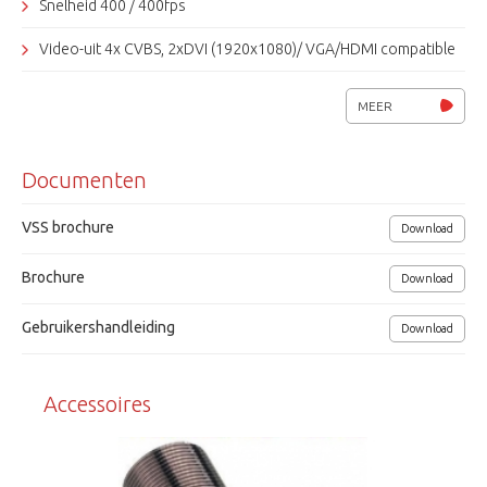
Snelheid 400 / 400fps
Video-uit 4x CVBS, 2xDVI (1920x1080)/ VGA/HDMI compatible
Motion Detection (Aan/uit/gebied)
MEER
Web: IE, Firefox, Safari, Chrome
Documenten
Opnamemodi: continu, beweging, alarm, kalender, handmatig
Event aktie: pop-Up, E-mail, PTZ preset
VSS brochure
Download
CMS-software, Iphone, Ipad en Android applicatie
Brochure
Download
Back-up: USB HDD, USB flashdrive, DVD-RW, Netwerk, eSATA
Gebruikershandleiding
Download
USB2.0, RS-485, ATM/ POS
Voedingsspanning 110 ~ 240 VAC / 75 W
Accessoires
Afmetingen: 445x88x418 mm (bxhxd)
Grundig