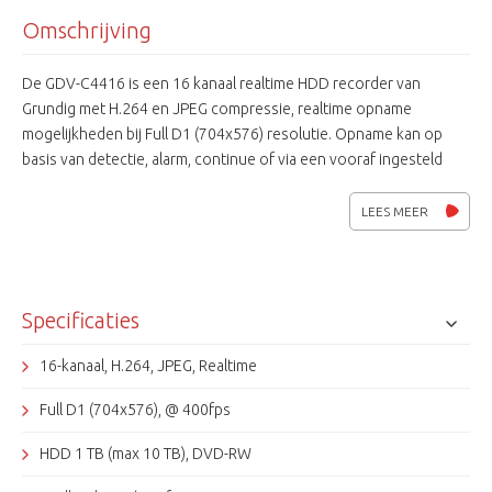
Omschrijving
De GDV-C4416 is een 16 kanaal realtime HDD recorder van
Grundig met H.264 en JPEG compressie, realtime opname
mogelijkheden bij Full D1 (704x576) resolutie. Opname kan op
basis van detectie, alarm, continue of via een vooraf ingesteld
(kalender)schema. Verder is hij voorzien van 4 monitor uitgangen,
16 alarm-ingangen, DVD-RW, netwerk poort, RS-485 en 2 USB2.0
LEES MEER
poorten. CMS software wordt meegeleverd. Webbrowser is o.a.
geschikt voor IE, Firefox, Safari en Chrome. Verder is er een
GDViewer IPhone / Android app voor de Grundig recorders
beschikbaar.
Specificaties
16-kanaal, H.264, JPEG, Realtime
Full D1 (704x576), @ 400fps
HDD 1 TB (max 10 TB), DVD-RW