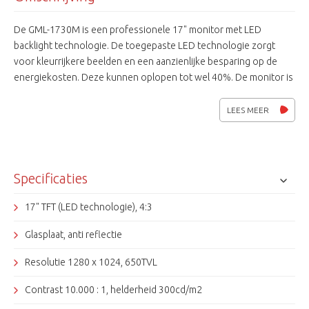
De GML-1730M is een professionele 17" monitor met LED
backlight technologie. De toegepaste LED technologie zorgt
voor kleurrijkere beelden en een aanzienlijke besparing op de
energiekosten. Deze kunnen oplopen tot wel 40%. De monitor is
verder voorzien van 3 monitor ingangen en een glasplaat met
antireflex coating ter bescherming van het LCD paneel.
LEES MEER
Specificaties
17" TFT (LED technologie), 4:3
Glasplaat, anti reflectie
Resolutie 1280 x 1024, 650TVL
Contrast 10.000 : 1, helderheid 300cd/m2