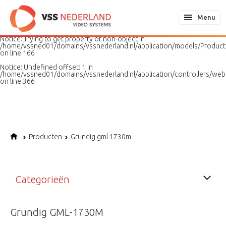
Notice
: Undefined variable: page in
/home/vssned01/domains/vssnederland.nl/application/models/PageMo
Menu
on line
187
Notice
: Trying to get property of non-object in
/home/vssned01/domains/vssnederland.nl/application/models/Produc
on line
166
Notice
: Undefined offset: 1 in
/home/vssned01/domains/vssnederland.nl/application/controllers/web
on line
366
Producten
Grundig gml 1730m
Categorieën
Grundig GML-1730M