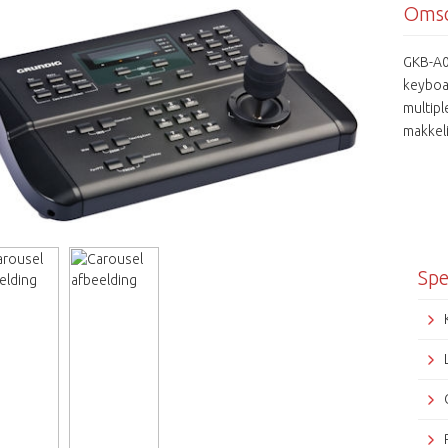
Omsc
GKB-A0
keyboa
multipl
makkel
assen 
RS485/
en kan
verschi
Spe