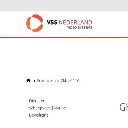
Notice
: Undefined variable: page in
/home/vssned01/domains/vssnederl
Notice
: Trying to get property of non-object in
/home/vssned01/domains
Notice
: Undefined offset: 1 in
/home/vssned01/domains/vssnederland.nl
Producten
Gkb a0110m
Diensten
G
Scheepvaart | Marine
Beveiliging