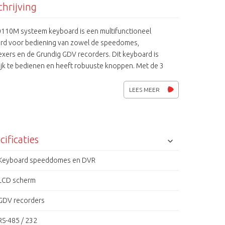
hrijving
110M systeem keyboard is een multifunctioneel
rd voor bediening van zowel de speedomes,
exers en de Grundig GDV recorders. Dit keyboard is
ijk te bedienen en heeft robuuste knoppen. Met de 3
joystick kan je makkelijk de speeddomes bedienen. De
232 poort ondersteunt verschillende camera protocollen
LEES MEER
 per poort individueel ingesteld worden om camera's van
llende fabrikanten te bedienen.
cificaties
Keyboard speeddomes en DVR
LCD scherm
GDV recorders
RS-485 / 232