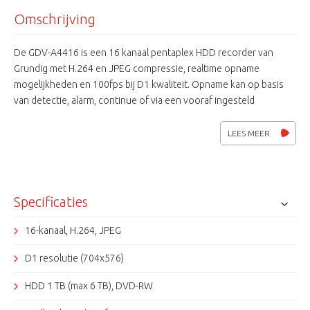
Omschrijving
De GDV-A4416 is een 16 kanaal pentaplex HDD recorder van
Grundig met H.264 en JPEG compressie, realtime opname
mogelijkheden en 100fps bij D1 kwaliteit. Opname kan op basis
van detectie, alarm, continue of via een vooraf ingesteld
(kalender)schema. Verder is hij voorzien van 3 monitor uitgangen,
16 alarm-ingangen, DVD-RW, netwerk poort, RS-485 en 2 USB2.0
LEES MEER
poorten. CMS software wordt meegeleverd. Verder is er een
GDViewer IPhone / Android app voor de Grundig recorders
beschikbaar.
Specificaties
16-kanaal, H.264, JPEG
D1 resolutie (704x576)
HDD 1 TB (max 6 TB), DVD-RW