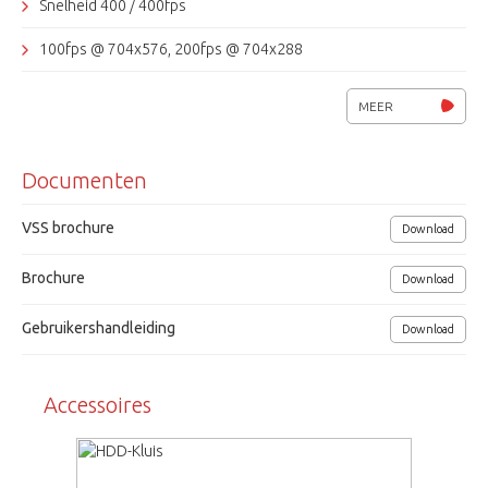
Snelheid 400 / 400fps
100fps @ 704x576, 200fps @ 704x288
10/ 100Mbps netwerkaansluiting
MEER
Video-uit 2x CVBS, 1xDVI (1920x1080), VGA/HDMI compatible
Documenten
Opname: continu, beweging, alarm, kalender, handmatig
CMS-software, Iphone, Ipad en Android applicatie
VSS brochure
Download
16 alarm-ingangen (N/O or N/C), 2 uitgangen
Brochure
Download
4x audio in- en 1x uitgang (RCA)
Gebruikershandleiding
Download
Back-up: USB, DVD-RW, Netwerk, eSATA
Voedingsspanning 110 ~ 240 VAC / 75 W
Accessoires
Afmetingen (bxhxd) 445x88x418mm
Grundig