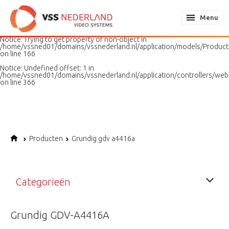
Notice
: Undefined variable: page in
/home/vssned01/domains/vssnederland.nl/application/models/PageMo
Menu
on line
187
Notice
: Trying to get property of non-object in
/home/vssned01/domains/vssnederland.nl/application/models/Produc
on line
166
Notice
: Undefined offset: 1 in
/home/vssned01/domains/vssnederland.nl/application/controllers/web
on line
366
Producten
Grundig gdv a4416a
Categorieën
Grundig GDV-A4416A