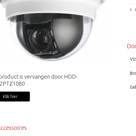
Do
VS
Br
 product is vervangen door HDD-
2PTZ1080
Ge
Klik hier
ccessoires