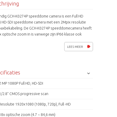
hrijving
ndig GCH-K0274P speeddome camera is een Full HD
) HD-SDI speeddome camera met een 2Mpix resolutie
oaxbekabeling. De GCH-K0274P speeddomecamera heeft
 optische zoom in is vanwege zijn IP66 klasse ook
kt voor buitentoepassingen. Verder beschikt de GCH-
over vele protocollen waardoor hij ook toepasbaar is in
LEES MEER
en van andere fabrikanten. HD-cctv is gebaseerd op de
292M studio norm waaraan een aantal
igingseigenschappen zijn toegevoegd. Grundig HD-SDI
ten zorgen voor een perfecte beeldkwaliteit in de wereld
cificaties
merabewaking.
2 MP 1080P Full HD, HD-SDI
1/2.8" CMOS progressive scan
Resolutie 1920x1080 (1080p, 720p), Full -HD
18x optische zoom (4.7 ~ 84,6 mm)