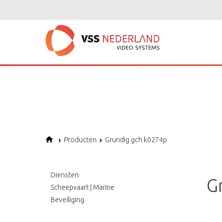
Notice
: Undefined variable: page in
/home/vssned01/domains/vssnederl
Notice
: Trying to get property of non-object in
/home/vssned01/domains
Notice
: Undefined offset: 1 in
/home/vssned01/domains/vssnederland.nl
Producten
Grundig gch k0274p
Diensten
G
Scheepvaart | Marine
Beveiliging