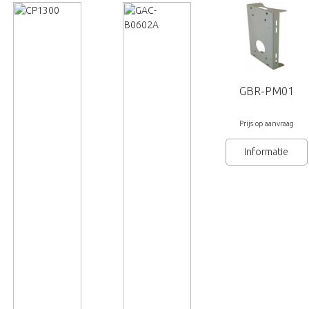
Grun
GBR-PM01
Prijs op aanvraag
Informatie