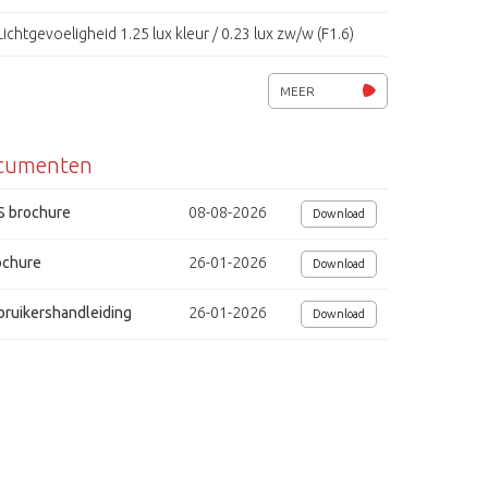
Lichtgevoeligheid 1.25 lux kleur / 0.23 lux zw/w (F1.6)
ATW, AWB, DNR, Privacy masking
MEER
IR-filter, D&N
cumenten
Wide Dynamic Range (WDR)
16 privacy zones, 256 pre-sets
S brochure
08-08-2026
Download
4 alarmin- en 2 alarmuitgang(en)
ochure
26-01-2026
Download
RS-485 (multiprotocol)
bruikershandleiding
26-01-2026
Download
Weersbestendige behuizing, IP66
Voedingsspanning 24VAC, 65w
Verwarming en ventilator
Afmetingen (Øxh) 193,36x282,41 mm