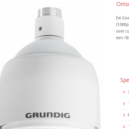
Omsc
De Gru
(1080p
over c
een 18x
geschi
K0274P 
system
SMPTE-
beveil
produc
Spe
van ca