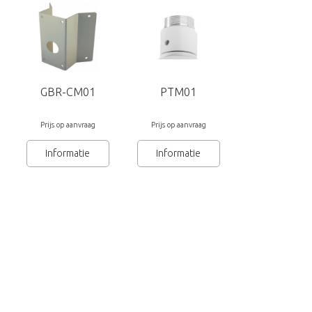
dig
GBR-CM01
PTM01
GBR-CE0
Prijs op aanvraag
Prijs op aanvraag
Prijs op aanvra
Informatie
Informatie
Informatie