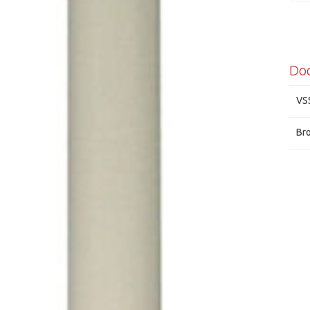
Grun
Do
VS
Br