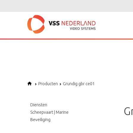
Notice
: Undefined variable: page in
/home/vssned01/domains/vssnederl
Notice
: Trying to get property of non-object in
/home/vssned01/domains
Notice
: Undefined offset: 1 in
/home/vssned01/domains/vssnederland.nl
Producten
Grundig gbr ce01
Diensten
G
Scheepvaart | Marine
Beveiliging