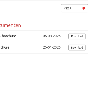
dig
MEER
cumenten
S brochure
06-08-2026
Download
ochure
26-01-2026
Download