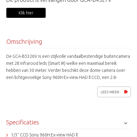
Klik hier
Omschrijving
De GCA-B5326V is een stijlvolle vandaalbestendige buitencamera
met 28 infrarood leds (Smart IR) welke een maximaal bereik
hebben van 30 meter. Verder beschikt deze dome camera over
een lichtgevoelige Sony 960H Ex-view HAD ll CCD, een 2.8-
10.5mm autoiris lens en een mechanisch IR-filter. De mogelijkheid
tot bediiening van de camera over coax (Coaxitron) maakt
LEES MEER
instellen van afstand mogelijk. De aansluitspanning kan zowel
12Vdc als 24Vac zijn.
Specificaties
1/3" CCD Sony 960H Ex-view HAD ll