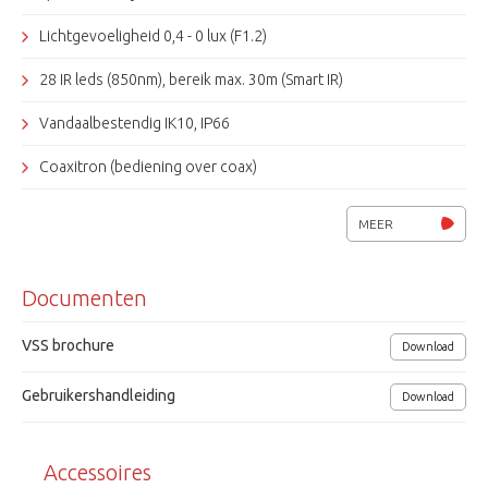
Lichtgevoeligheid 0,4 - 0 lux (F1.2)
28 IR leds (850nm), bereik max. 30m (Smart IR)
Vandaalbestendig IK10, IP66
Coaxitron (bediening over coax)
S/N 52dB
MEER
Resolutie 650/ 700 TVL
Documenten
2.8 ~ 10.5 mm autoirislens (Tamron)
AGC, BLC, DNR, DIS, OSD
VSS brochure
Download
15 instelbare privacy zones (polygonaal), motion detection
Gebruikershandleiding
Download
1Mechanisch IR-filter
Accessoires
Voedingsspanning 12Vdc / 24Vac