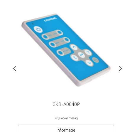
Afmetingen (Øxh) 146x121,2mm
Grundig
GKB-A0040P
Prijs op aanvraag
Informatie