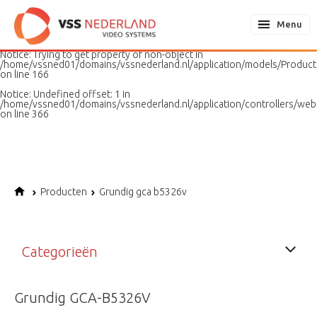
Notice
: Undefined variable: page in
/home/vssned01/domains/vssnederland.nl/application/models/PageMo
Menu
on line
187
Notice
: Trying to get property of non-object in
/home/vssned01/domains/vssnederland.nl/application/models/Produc
on line
166
Notice
: Undefined offset: 1 in
/home/vssned01/domains/vssnederland.nl/application/controllers/web
on line
366
Producten
Grundig gca b5326v
Categorieën
Grundig GCA-B5326V