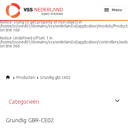
Notice
: Undefined variable: page in
/home/vssned01/domains/vssnederland.nl/application/models/PageMo
Menu
on line
187
Notice
: Trying to get property of non-object in
/home/vssned01/domains/vssnederland.nl/application/models/Produc
on line
166
Notice
: Undefined offset: 1 in
/home/vssned01/domains/vssnederland.nl/application/controllers/web
on line
366
Producten
Grundig gbr ce02
Categorieën
Grundig GBR-CE02