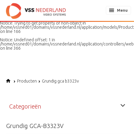
Notice
: Undefined variable: page in
/home/vssned01/domains/vssnederland.nl/application/models/PageMo
Menu
on line
187
Notice
: Trying to get property of non-object in
/home/vssned01/domains/vssnederland.nl/application/models/Produc
on line
166
Notice
: Undefined offset: 1 in
/home/vssned01/domains/vssnederland.nl/application/controllers/web
on line
366
Producten
Grundig gca b3323v
Categorieën
Grundig GCA-B3323V