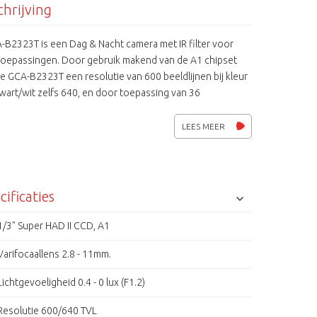
hrijving
-B2323T is een Dag & Nacht camera met IR filter voor
toepassingen. Door gebruik makend van de A1 chipset
e GCA-B2323T een resolutie van 600 beeldlijnen bij kleur
zwart/wit zelfs 640, en door toepassing van 36
rdige IR-leds is hij uitermate geschikt voor nacht
es. Verder heeft de GCA-B2323T Intelligente videoanalyse
LEES MEER
s zijn de camera instellingen eenvoudig over de coax te
mmeren.
cificaties
1/3" Super HAD II CCD, A1
Varifocaallens 2.8 - 11mm.
Lichtgevoeligheid 0.4 - 0 lux (F1.2)
Resolutie 600/640 TVL