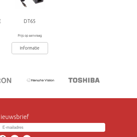
E
DT65
Prijs op aanvraag
Informatie
ieuwsbrief