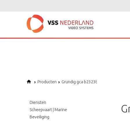
Notice
: Undefined variable: page in
/home/vssned01/domains/vssnederl
Notice
: Trying to get property of non-object in
/home/vssned01/domains
Notice
: Undefined offset: 1 in
/home/vssned01/domains/vssnederland.nl
Producten
Grundig gca b2323t
Diensten
G
Scheepvaart | Marine
Beveiliging