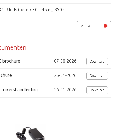
36 IR leds (bereik 30 ~ 45m.), 850nm
8 instelbare privacy zones (polygonaal), bewegings detectie
MEER
DNR, XDR, OSD, PiP, D.I.S., ATW
cumenten
D&N (IR filter), S/N. 52dB
Intelligente videoanalyse (bewegen, volgen)
S brochure
07-08-2026
Download
CCVC (camera Control Via Coaxkabel, Pelco-C), IP66
ochure
26-01-2026
Download
Voeding 12Vdc/ 24Vac, 8 W (LED aan)
bruikershandleiding
26-01-2026
Download
Afmetingen (Øxl) 80x178mm
Gewicht 1,14 kg
dig