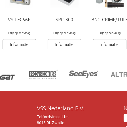
VS-LFC56P
SPC-300
BNC-CRIMP/TUL
Prijs op aanvraag
Prijs op aanvraag
Prijs op aanvraag
Informatie
Informatie
Informatie
VSS Nederland B.V.
N
Telfordstraat 11m
8013 RL Zwolle