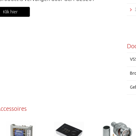
Klik hier
Do
VS
Br
Ge
ccessoires
Grun