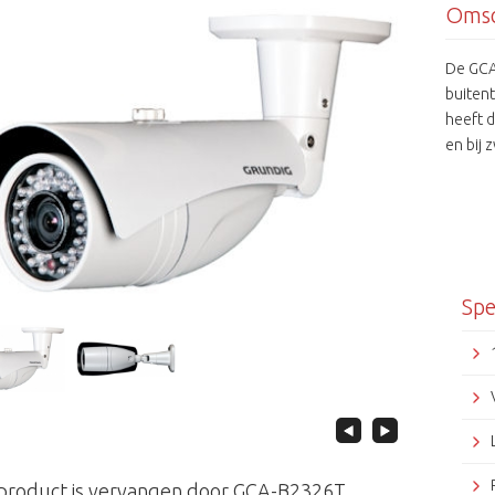
Omsc
De GCA
buiten
heeft d
en bij 
hoogwaa
situati
functie
progra
Spe
 product is vervangen door GCA-B2326T