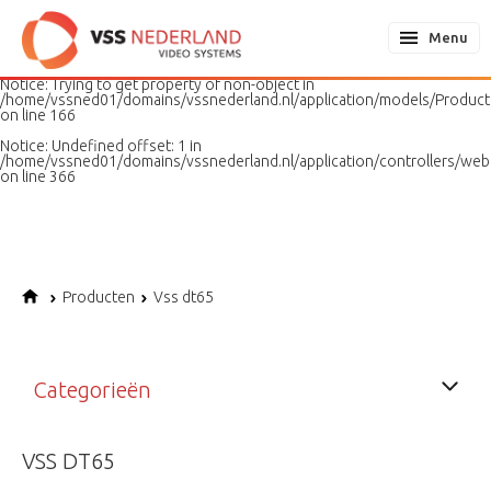
Notice
: Undefined variable: page in
/home/vssned01/domains/vssnederland.nl/application/models/PageMo
Menu
on line
187
Notice
: Trying to get property of non-object in
/home/vssned01/domains/vssnederland.nl/application/models/Produc
on line
166
Notice
: Undefined offset: 1 in
/home/vssned01/domains/vssnederland.nl/application/controllers/web
on line
366
Producten
Vss dt65
Categorieën
VSS DT65