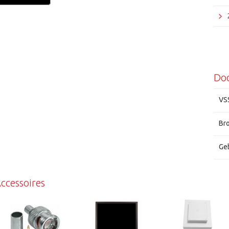
Do
VS
Br
Ge
Grun
ccessoires