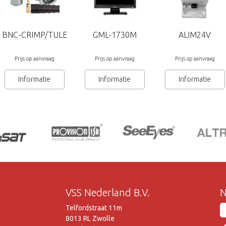
BNC-CRIMP/TULE
GML-1730M
ALIM24V
Prijs op aanvraag
Prijs op aanvraag
Prijs op aanvraag
Informatie
Informatie
Informatie
VSS Nederland B.V.
N
Telfordstraat 11m
8013 RL Zwolle