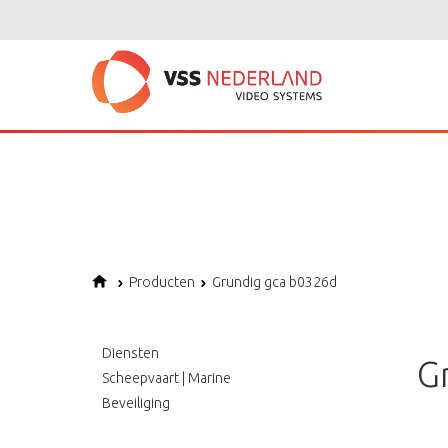
Notice
: Undefined variable: page in
/home/vssned01/domains/vssnederl
Notice
: Trying to get property of non-object in
/home/vssned01/domains
Notice
: Undefined offset: 1 in
/home/vssned01/domains/vssnederland.nl
Producten
Grundig gca b0326d
Diensten
G
Scheepvaart | Marine
Beveiliging