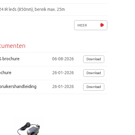
24 IR leds (850nm), bereik max. 25m
Wide Dynamic Range (WDR)
MEER
8 instelbare privacy zones (polygonaal), motion detection
cumenten
CCVC (camera Control Via Coaxkabel, Pelco-C)
DNR, D.I.S., AGC, BLC, ATW
S brochure
06-08-2026
Download
Mechanisch IR-filter, S/N. 52dB
ochure
26-01-2026
Download
Spanning 12 Vdc/ 24Vac, 4.1W (LED aan)
bruikershandleiding
26-01-2026
Download
Afmetingen (Øxh) 122x95mm
dig