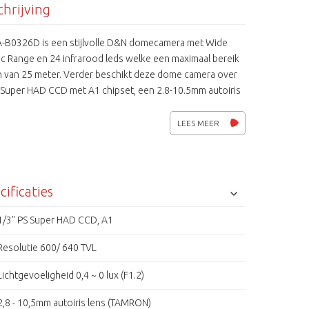
hrijving
-B0326D is een stijlvolle D&N domecamera met Wide
c Range en 24 infrarood leds welke een maximaal bereik
 van 25 meter. Verder beschikt deze dome camera over
 Super HAD CCD met A1 chipset, een 2.8-10.5mm autoiris
 een mechanisch IR-filter. De aansluitspanning kan zowel
ls 24Vac zijn.
LEES MEER
cificaties
1/3" PS Super HAD CCD, A1
Resolutie 600/ 640 TVL
Lichtgevoeligheid 0,4 ~ 0 lux (F1.2)
2,8 - 10,5mm autoiris lens (TAMRON)