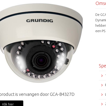
Omsc
De GCA
Dynami
hebben
een PS
lens en
12Vdc a
Spe
 product is vervangen door GCA-B4327D
Klik hier