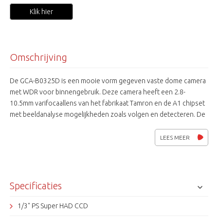
Klik hier
Omschrijving
De GCA-B0325D is een mooie vorm gegeven vaste dome camera
met WDR voor binnengebruik. Deze camera heeft een 2.8-
10.5mm varifocaallens van het fabrikaat Tamron en de A1 chipset
met beeldanalyse mogelijkheden zoals volgen en detecteren. De
externe monitor aansluiting maakt snelle instellingen dichtbij de
camera mogelijk.
LEES MEER
Specificaties
1/3" PS Super HAD CCD