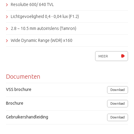
Resolutie 600/ 640 TVL
Lichtgevoeligheid 0,4 - 0,04 lux (F1.2)
2.8 ~ 10.5 mm autoirislens (Tamron)
Wide Dynamic Range (WDR) x160
DNR, XDR, D.I.S.
MEER
CCVC (Camera Control Via Coaxkabel, Pelco-C)
Documenten
8 instelbare privacy zones (polygonaal), motion detection
S/N 52dB
VSS brochure
Download
Voedingsspanning 12Vdc / 24Vac / 2.16 W
Brochure
Download
Afmetingen (Øxh) 130x105mm
Gebruikershandleiding
Download
Grundig