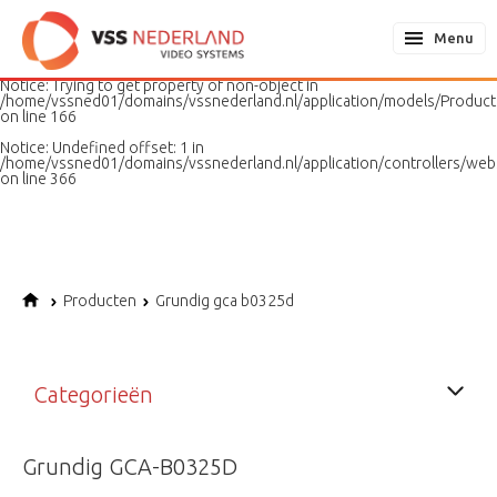
Notice
: Undefined variable: page in
/home/vssned01/domains/vssnederland.nl/application/models/PageMo
Menu
on line
187
Notice
: Trying to get property of non-object in
/home/vssned01/domains/vssnederland.nl/application/models/Produc
on line
166
Notice
: Undefined offset: 1 in
/home/vssned01/domains/vssnederland.nl/application/controllers/web
on line
366
Producten
Grundig gca b0325d
Categorieën
Grundig GCA-B0325D