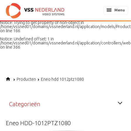
Notice
: Undefined variable: page in
/home/vssned01/domains/vssnederland.nl/application/models/PageMo
Menu
on line
187
Notice
: Trying to get property of non-object in
/home/vssned01/domains/vssnederland.nl/application/models/Produc
on line
166
Notice
: Undefined offset: 1 in
/home/vssned01/domains/vssnederland.nl/application/controllers/web
on line
366
Producten
Eneo hdd 1012ptz1080
Categorieën
Eneo HDD-1012PTZ1080