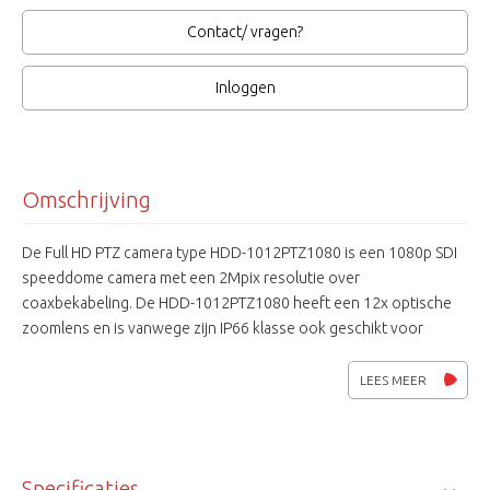
Contact/ vragen?
Inloggen
Omschrijving
De Full HD PTZ camera type HDD-1012PTZ1080 is een 1080p SDI
speeddome camera met een 2Mpix resolutie over
coaxbekabeling. De HDD-1012PTZ1080 heeft een 12x optische
zoomlens en is vanwege zijn IP66 klasse ook geschikt voor
buitentoepassingen. Verder beschikt de HDD-1012PTZ1080 over
diverse protocollen waardoor hij ook toepasbaar is in systemen
LEES MEER
van andere fabrikanten en heeft hij vele beeldinstellingen voor
diverse lichtomstandigheden. HD-cctv is gebaseerd op de SMPTE-
292M studio norm waaraan een aantal
beveiligingseigenschappen zijn toegevoegd. HD-SDI camera's
Specificaties