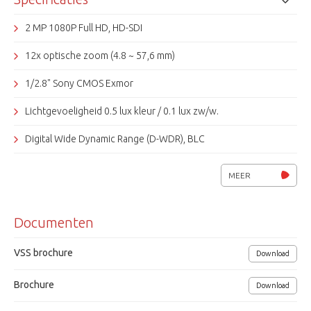
zorgen voor een perfecte beeldkwaliteit in de wereld van
camerabewaking
2 MP 1080P Full HD, HD-SDI
12x optische zoom (4.8 ~ 57,6 mm)
1/2.8" Sony CMOS Exmor
Lichtgevoeligheid 0.5 lux kleur / 0.1 lux zw/w.
Digital Wide Dynamic Range (D-WDR), BLC
ATW, AWB, DNR, Privacy masking
MEER
Witbalans (AWB, handmatig, binnen, buiten, automatisch, TL, sodium
Documenten
IR-filter, D&N
DNR (2D-DNR, 3D-DNR)
VSS brochure
Download
4 alarmin- en 2 alarmuitgang(en)
Brochure
Download
RS-485 (multiprotocol)