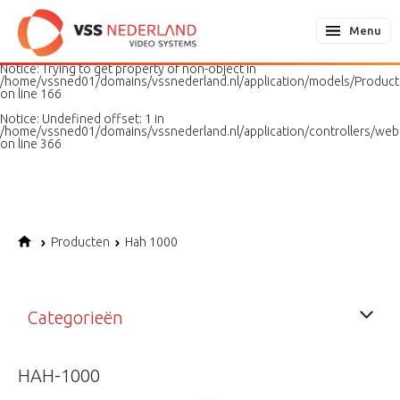
Notice
: Undefined variable: page in
/home/vssned01/domains/vssnederland.nl/application/models/PageMo
Menu
on line
187
Notice
: Trying to get property of non-object in
/home/vssned01/domains/vssnederland.nl/application/models/Produc
on line
166
Notice
: Undefined offset: 1 in
/home/vssned01/domains/vssnederland.nl/application/controllers/web
on line
366
Producten
Hah 1000
Categorieën
HAH-1000