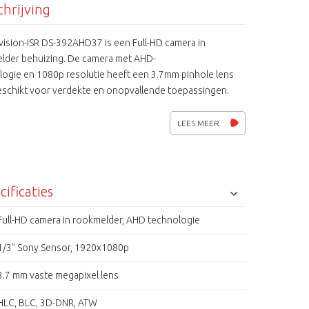
hrijving
vision-ISR DS-392AHD37 is een Full-HD camera in
lder behuizing. De camera met AHD-
logie en 1080p resolutie heeft een 3.7mm pinhole lens
geschikt voor verdekte en onopvallende toepassingen.
beschikt hij over functies als
omatische witbalans, 3D-DNR, 4 detectie- en 4 privacy
LEES MEER
en een OSD menu. Door de 960H omschakeling zijn
ision-ISR AHD camera's zelfs aan te sluiten op oudere of
e analoge camera systemen.
nde coaxbekabeling hoeft niet vervangen te worden.
cificaties
Full-HD camera in rookmelder, AHD technologie
1/3" Sony Sensor, 1920x1080p
3.7 mm vaste megapixel lens
HLC, BLC, 3D-DNR, ATW