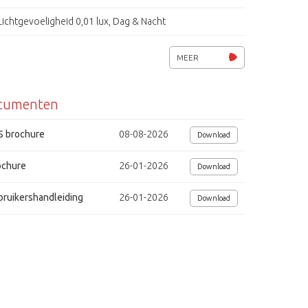
Lichtgevoeligheid 0,01 lux, Dag & Nacht
Privacy masking, bewegingsdetectie
MEER
AHD/ CVBS uitgang (selecteerbaar)
cumenten
CoC ondersteuning
Afmetingen (Ø) 125 x 50mm
S brochure
08-08-2026
Download
Voedingsspanning: 12Vdc/ 75mA
ochure
26-01-2026
Download
bruikershandleiding
26-01-2026
Download