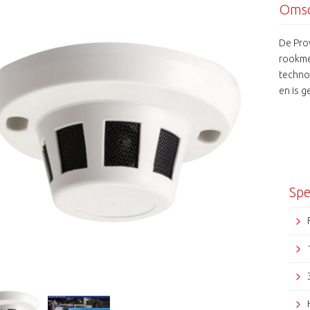
Omsc
De Pro
rookme
techno
en is 
Verder 
een aut
zones 
de Prov
huidig
Bestaa
Spe