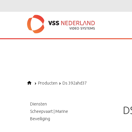
Notice
: Undefined variable: page in
/home/vssned01/domains/vssnederl
Notice
: Trying to get property of non-object in
/home/vssned01/domains
Notice
: Undefined offset: 1 in
/home/vssned01/domains/vssnederland.nl
Producten
Ds 392ahd37
Diensten
D
Scheepvaart | Marine
Beveiliging