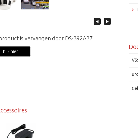
 product is vervangen door DS-392A37
Do
Klik hier
VS
Br
Ge
ccessoires