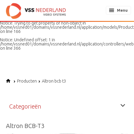
Notice
: Undefined variable: page in
/home/vssned01/domains/vssnederland.nl/application/models/PageMo
Menu
on line
187
Notice
: Trying to get property of non-object in
/home/vssned01/domains/vssnederland.nl/application/models/Produc
on line
166
Notice
: Undefined offset: 1 in
/home/vssned01/domains/vssnederland.nl/application/controllers/web
on line
366
Producten
Altron bcb t3
Categorieën
Altron BCB-T3