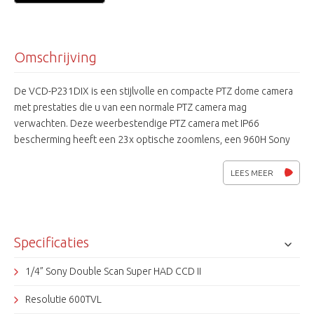
Omschrijving
De VCD-P231DIX is een stijlvolle en compacte PTZ dome camera
met prestaties die u van een normale PTZ camera mag
verwachten. Deze weerbestendige PTZ camera met IP66
bescherming heeft een 23x optische zoomlens, een 960H Sony
Super HADII CCD met 600 beeldlijnen, WDR,
ruisonderdrukkingsfunctie en 210 pre-sets.
LEES MEER
Specificaties
1/4” Sony Double Scan Super HAD CCD II
Resolutie 600TVL