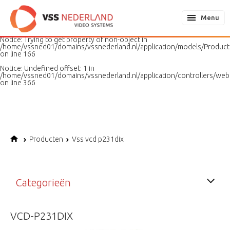
Notice
: Undefined variable: page in
/home/vssned01/domains/vssnederland.nl/application/models/PageMo
Menu
on line
187
Notice
: Trying to get property of non-object in
/home/vssned01/domains/vssnederland.nl/application/models/Produc
on line
166
Notice
: Undefined offset: 1 in
/home/vssned01/domains/vssnederland.nl/application/controllers/web
on line
366
Producten
Vss vcd p231dix
Categorieën
VCD-P231DIX