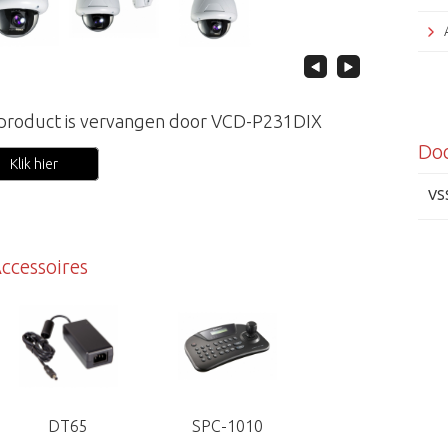
 product is vervangen door VCD-P231DIX
Do
Klik hier
VS
ccessoires
DT65
SPC-1010