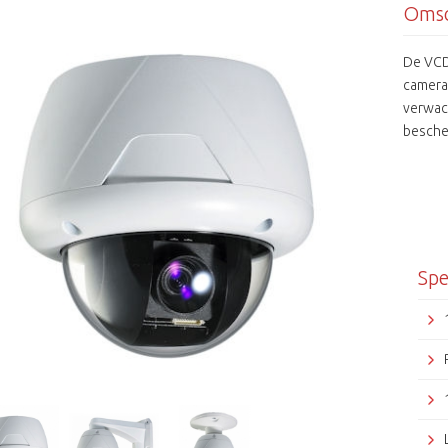
Omsc
De VCD
camera
verwac
besche
HADII C
ruison
De VCD
Spe