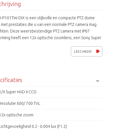
hrijving
-P101TW-DIX is een stijlvolle en compacte PTZ dome
 met prestaties die u van een normale PTZ camera mag
hten. Deze weersbestendige PTZ camera met IP67
rming heeft een 12x optische zoomlens, een Sony Super
CD met 600 beeldlijnen, de unieke SSNRIII
derdrukkingsfunctie en 128 programmeerbare pre-sets.
LEES MEER
-P101TW-DIX wordt compleet met muurbeugel geleverd.
cificaties
1/4 Super HAD II CCD
Resolutie 600/ 700 TVL
12x optische zoom
Lichtgevoeligheid 0.2 - 0.004 lux (F1.2)