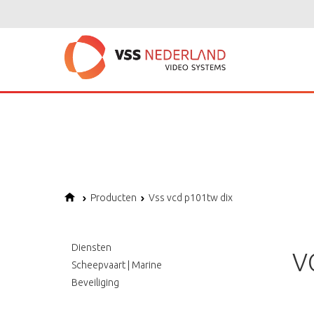
Notice
: Undefined variable: page in
/home/vssned01/domains/vssnederl
Notice
: Trying to get property of non-object in
/home/vssned01/domains
Notice
: Undefined offset: 1 in
/home/vssned01/domains/vssnederland.nl
Producten
Vss vcd p101tw dix
Diensten
V
Scheepvaart | Marine
Beveiliging