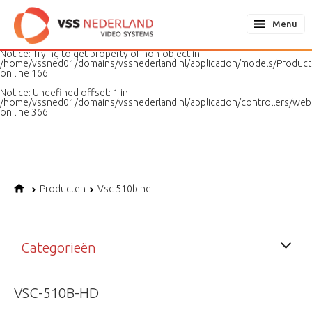
Notice
: Undefined variable: page in
/home/vssned01/domains/vssnederland.nl/application/models/PageMo
Menu
on line
187
Notice
: Trying to get property of non-object in
/home/vssned01/domains/vssnederland.nl/application/models/Produc
on line
166
Notice
: Undefined offset: 1 in
/home/vssned01/domains/vssnederland.nl/application/controllers/web
on line
366
Producten
Vsc 510b hd
Categorieën
VSC-510B-HD