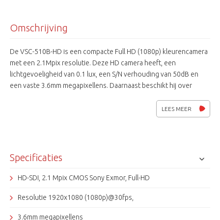
Omschrijving
De VSC-510B-HD is een compacte Full HD (1080p) kleurencamera
met een 2.1Mpix resolutie. Deze HD camera heeft, een
lichtgevoeligheid van 0.1 lux, een S/N verhouding van 50dB en
een vaste 3.6mm megapixellens. Daarnaast beschikt hij over
functies als WDR, BLC, AGC, 3DNR, DSS privacy zones en
bewegingsdetectie. De HD-cctv is gebaseerd op de SMPTE-292M
LEES MEER
studio norm waaraan een aantal beveiligingseigenschappen zijn
toegevoegd.
Specificaties
HD-SDI, 2.1 Mpix CMOS Sony Exmor, Full-HD
Resolutie 1920x1080 (1080p)@30fps,
3.6mm megapixellens