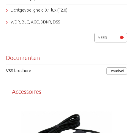
Lichtgevoeligheid 0.1 lux (F2.0)
WDR, BLC, AGC, 3DNR, DSS
privacy zones en bewegingsdetectie.
MEER
Electronische D&N-schakeling, S/N. 50dB
Documenten
SDI en CVBS videouitgang
Afmetingen (bxhxl) 38x38x33mm
VSS brochure
Download
Voedingsspanning 12Vdc/ 160mA
Accessoires