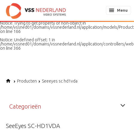
Notice
: Undefined variable: page in
/home/vssned01/domains/vssnederland.nl/application/models/PageMo
Menu
on line
187
Notice
: Trying to get property of non-object in
/home/vssned01/domains/vssnederland.nl/application/models/Produc
on line
166
Notice
: Undefined offset: 1 in
/home/vssned01/domains/vssnederland.nl/application/controllers/web
on line
366
Producten
Seeeyes sc hd1vda
Categorieën
SeeEyes SC-HD1VDA