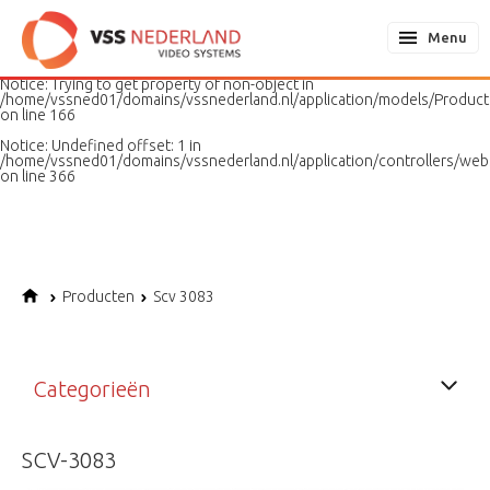
Notice
: Undefined variable: page in
/home/vssned01/domains/vssnederland.nl/application/models/PageMo
Menu
on line
187
Notice
: Trying to get property of non-object in
/home/vssned01/domains/vssnederland.nl/application/models/Produc
on line
166
Notice
: Undefined offset: 1 in
/home/vssned01/domains/vssnederland.nl/application/controllers/web
on line
366
Producten
Scv 3083
Categorieën
SCV-3083