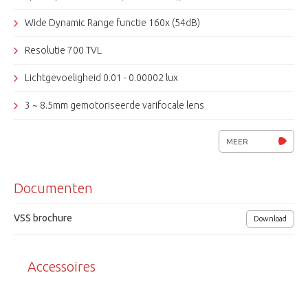
Wide Dynamic Range functie 160x (54dB)
Resolutie 700 TVL
Lichtgevoeligheid 0.01 - 0.00002 lux
3 ~ 8.5mm gemotoriseerde varifocale lens
Simple focus, SSNRIII, SSDR, DIS, BLC, HLC, ATW
MEER
VPS, PIP, 1x alarm uitgang
Documenten
Video Analytics: fixed / moved, fence, tracking, counting
12 Instelbare privacy zones, IR-filter
VSS brochure
Download
S/N 52dB, Coax control (pelco)
Accessoires
Weersbestendig, beschermingklasse (IP66)
Voedingsspanning 12Vdc/ 24Vac, 0,35A