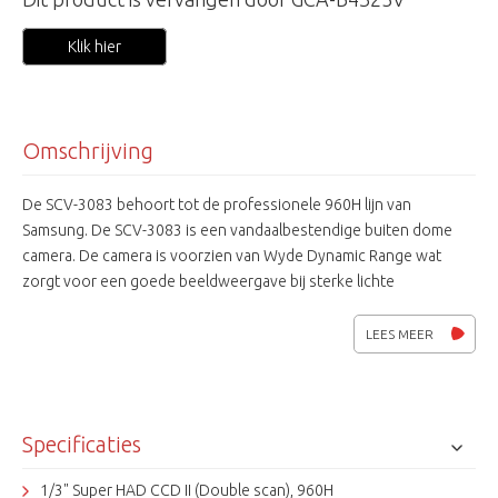
Klik hier
Omschrijving
De SCV-3083 behoort tot de professionele 960H lijn van
Samsung. De SCV-3083 is een vandaalbestendige buiten dome
camera. De camera is voorzien van Wyde Dynamic Range wat
zorgt voor een goede beeldweergave bij sterke lichte
achtergronden zoals entrees, ramen en overheaddeuren. Verder
heeft de camera 700TV lijnen, simple focus, real day & night,
LEES MEER
privacymaskering, digital noise reduction en video analytics (vast /
verplaatst, omgeving, hek, tracking, detectie, tellen). De SCV-3083
geeft heldere beelden weer onder verschillende uitdagende licht
omstandigheden, waardoor het een goede camera is voor
Specificaties
iedereen die op zoek naar een hoogwaardige video
bewakingscamera.
1/3" Super HAD CCD II (Double scan), 960H