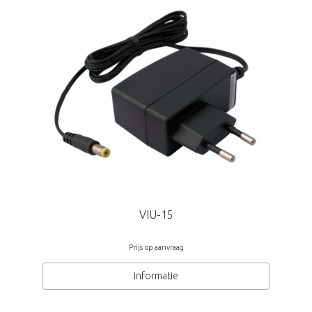
Afmetingen (Øxh) 137x106mm
VIU-15
Prijs op aanvraag
Informatie