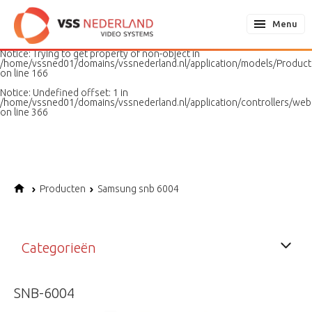
Notice
: Undefined variable: page in
/home/vssned01/domains/vssnederland.nl/application/models/PageMo
Menu
on line
187
Notice
: Trying to get property of non-object in
/home/vssned01/domains/vssnederland.nl/application/models/Produc
on line
166
Notice
: Undefined offset: 1 in
/home/vssned01/domains/vssnederland.nl/application/controllers/web
on line
366
Producten
Samsung snb 6004
Categorieën
SNB-6004