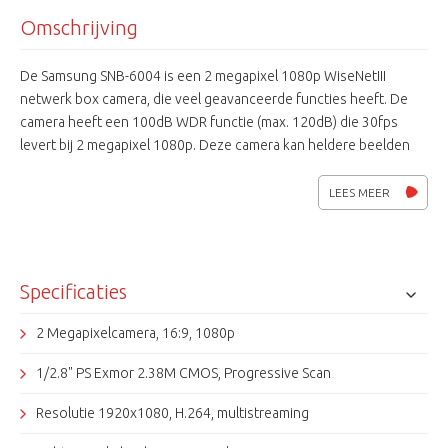
Omschrijving
De Samsung SNB-6004 is een 2 megapixel 1080p WiseNetIII
netwerk box camera, die veel geavanceerde functies heeft. De
camera heeft een 100dB WDR functie (max. 120dB) die 30fps
levert bij 2 megapixel 1080p. Deze camera kan heldere beelden
weergeven bij weinig licht tot 0,1 lux (F1.2, 50 IRE, kleur) . In
combinatie met de Tamron M13VP288IR P-Iris lens geeft de
LEES MEER
camera zeer mooi plaatje. Het P-iris systeem optimaliseert de Iris
functie. Dit resulteert in beelden met een beter contrast,
helderheid, resolutie en diepte. De optimalisatie van de resolutie
verhoogd de scherpte van de beelden zowel dichtbij als veraf.
Specificaties
Met deze verbeterde functies en nieuwe technologieën zal de
SNB-6004 voldoen aan de professionele security behoeften van
2 Megapixelcamera, 16:9, 1080p
de markt.
1/2.8" PS Exmor 2.38M CMOS, Progressive Scan
Resolutie 1920x1080, H.264, multistreaming