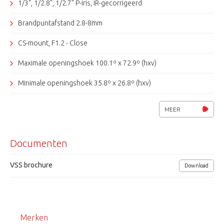
1/3", 1/2.8", 1/2.7" P-iris, IR-gecorrigeerd
Brandpuntafstand 2.8-8mm
CS-mount, F1.2 - Close
Maximale openingshoek 100.1º x 72.9º (hxv)
Minimale openingshoek 35.8º x 26.8º (hxv)
Tamron
MEER
Documenten
VSS brochure
Download
Merken