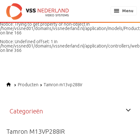
Notice
: Undefined variable: page in
/home/vssned01/domains/vssnederland.nl/application/models/PageMo
Menu
on line
187
Notice
: Trying to get property of non-object in
/home/vssned01/domains/vssnederland.nl/application/models/Produc
on line
166
Notice
: Undefined offset: 1 in
/home/vssned01/domains/vssnederland.nl/application/controllers/web
on line
366
Producten
Tamron m13vp288ir
Categorieën
Tamron M13VP288IR