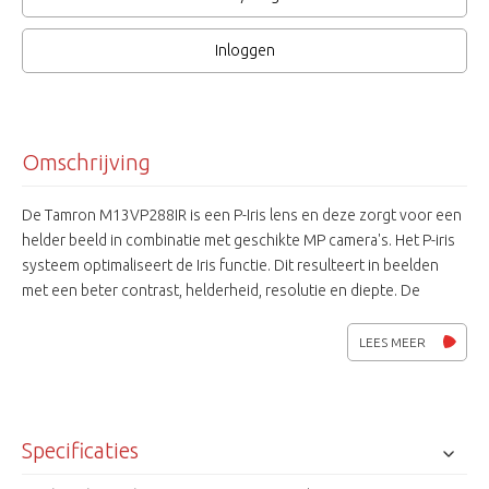
Inloggen
Omschrijving
De Tamron M13VP288IR is een P-Iris lens en deze zorgt voor een
helder beeld in combinatie met geschikte MP camera's. Het P-iris
systeem optimaliseert de Iris functie. Dit resulteert in beelden
met een beter contrast, helderheid, resolutie en diepte. De
optimalisatie van de resolutie verhoogd de scherpte van de
beelden zowel dichtbij als veraf.
LEES MEER
Specificaties