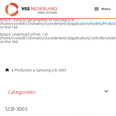
Notice
: Undefined variable: page in
/home/vssned01/domains/vssnederland.nl/application/models/PageMo
Menu
on line
187
Notice
: Trying to get property of non-object in
/home/vssned01/domains/vssnederland.nl/application/models/Produc
on line
166
Notice
: Undefined offset: 1 in
/home/vssned01/domains/vssnederland.nl/application/controllers/web
on line
366
Producten
Samsung scb 3003
Categorieën
SCB-3003