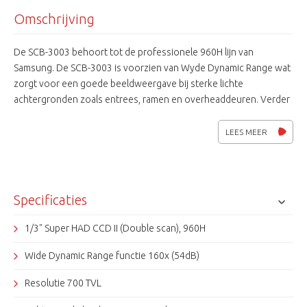
Omschrijving
De SCB-3003 behoort tot de professionele 960H lijn van
Samsung. De SCB-3003 is voorzien van Wyde Dynamic Range wat
zorgt voor een goede beeldweergave bij sterke lichte
achtergronden zoals entrees, ramen en overheaddeuren. Verder
heeft de camera 700TV lijnen, simple focus, real day & night,
privacymaskering, digital noise reduction en video analytics (vast /
LEES MEER
verplaatst, omgeving, hek, tracking, detectie, tellen). De SCB-3003
geeft heldere beelden weer onder verschillende uitdagende licht
omstandigheden, waardoor het een goede camera is voor
iedereen die op zoek naar een hoogwaardige video
Specificaties
bewakingscamera.
1/3" Super HAD CCD II (Double scan), 960H
Wide Dynamic Range functie 160x (54dB)
Resolutie 700 TVL