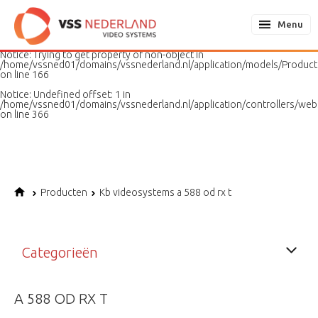
Notice
: Undefined variable: page in
/home/vssned01/domains/vssnederland.nl/application/models/PageMo
Menu
on line
187
Notice
: Trying to get property of non-object in
/home/vssned01/domains/vssnederland.nl/application/models/Produc
on line
166
Notice
: Undefined offset: 1 in
/home/vssned01/domains/vssnederland.nl/application/controllers/web
on line
366
Producten
Kb videosystems a 588 od rx t
Categorieën
A 588 OD RX T