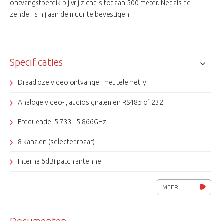
ontvangstbereik bij vrij zicht is tot aan 500 meter. Net als de
zender is hij aan de muur te bevestigen.
Specificaties
Draadloze video ontvanger met telemetry
Analoge video- , audiosignalen en RS485 of 232
Frequentie: 5.733 - 5.866GHz
8 kanalen (selecteerbaar)
Interne 6dBi patch antenne
Bescherming IP54
MEER
Voedingsspanning 9 - 12Vdc, 180mA
Documenten
Afmetingen (bxhxd) 120x200x77mm