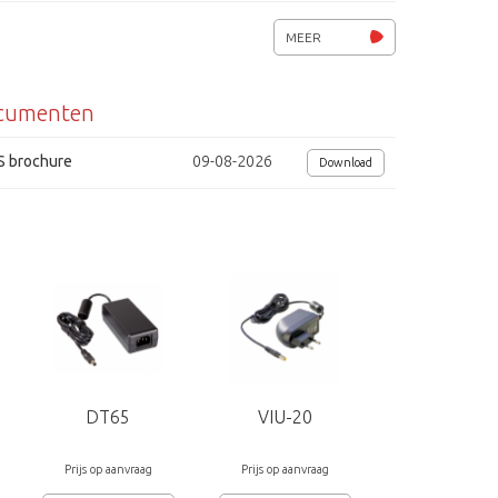
Weerbestendig IP67
MEER
Afmetingen (LxBxD) 114x110x78mm
cumenten
Voedingsspanning 12-32Vdc / 24Vac
5 jaar garantie
S brochure
09-08-2026
Download
DT65
VIU-20
Prijs op aanvraag
Prijs op aanvraag