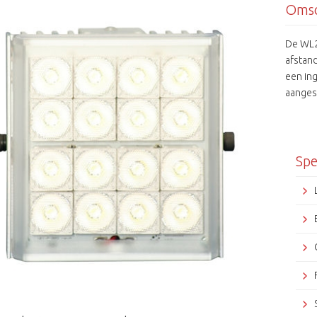
Omsc
De WL22
afstan
een in
aanges
dicht).
Spe