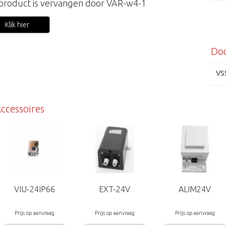
 product is vervangen door VAR-w4-1
Klik hier
Do
VS
ccessoires
VIU-24IP66
EXT-24V
ALIM24V
Prijs op aanvraag
Prijs op aanvraag
Prijs op aanvraag