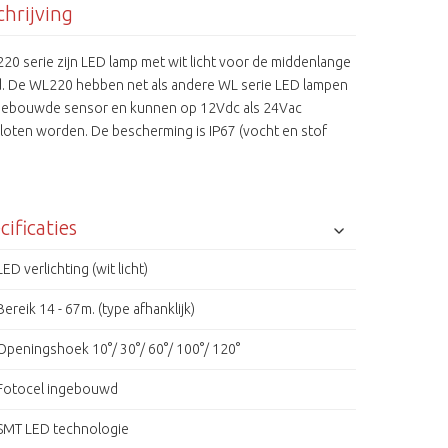
hrijving
0 serie zijn LED lamp met wit licht voor de middenlange
d. De WL220 hebben net als andere WL serie LED lampen
gebouwde sensor en kunnen op 12Vdc als 24Vac
loten worden. De bescherming is IP67 (vocht en stof
cificaties
LED verlichting (wit licht)
Bereik 14 - 67m. (type afhanklijk)
Openingshoek 10°/ 30°/ 60°/ 100°/ 120°
Fotocel ingebouwd
SMT LED technologie