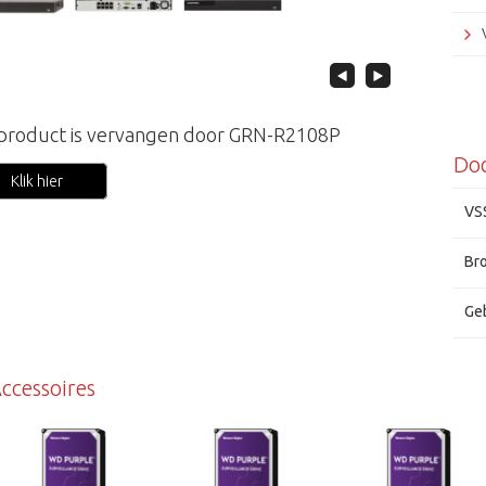
 product is vervangen door GRN-R2108P
Do
Klik hier
VS
Br
Ge
ccessoires