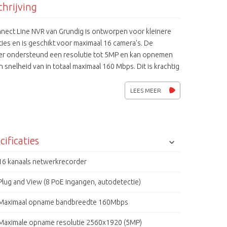
hrijving
nect Line NVR van Grundig is ontworpen voor kleinere
aties en is geschikt voor maximaal 16 camera's. De
er ondersteund een resolutie tot 5MP en kan opnemen
 snelheid van in totaal maximaal 160 Mbps. Dit is krachtig
 voor de meeste toepassingen. De NVR is uitgerust met
poorts PoE-switch. De netwerkrecorder kan worden
LEES MEER
ust met 2 SATA hardeschijven en de opslagruimte kan
 uitgebreid met Network-attached storage apparaten
 Naast de Grundig-protocol ondersteunt de NVR ook het
 PSIA en andere fabrikanten protocollen zodat u uw
cificaties
nde installatie eenvoudig kan upgraden met een Grundig
e recorder is te benaderen met verschillende
16 kanaals netwerkrecorder
wsers, evenals een SCMS App of SCMS PC-applicatie.
Plug and View (8 PoE ingangen, autodetectie)
jn snel te installeren en eenvoudig te gebruiken.
Maximaal opname bandbreedte 160Mbps
Maximale opname resolutie 2560x1920 (5MP)