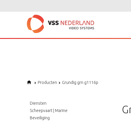
Notice
: Undefined variable: page in
/home/vssned01/domains/vssnederl
Notice
: Trying to get property of non-object in
/home/vssned01/domains
Notice
: Undefined offset: 1 in
/home/vssned01/domains/vssnederland.nl
Producten
Grundig grn g1116p
Diensten
G
Scheepvaart | Marine
Beveiliging