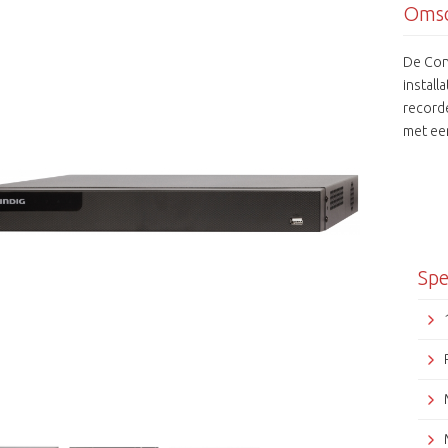
Omsc
De Con
install
record
met een
genoeg
een 8-
uitger
worden
(NAS).
ONVIF,
Spe
bestaa
NVR. D
webbro
Deze zi