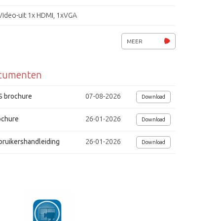
Video-uit 1x HDMI, 1xVGA
Maximale opslagcapaciteit intern: 2x 4 TB (SATA)
MEER
4x alarm in en 1x uit, 2x USB poorten, 17x audio in/ 1x uit
cumenten
1x netwerk aansluiting 10/100/1000 (RJ-45)
8x PoE aansluitingen (max. 120 W, 15 W per poort)
S brochure
07-08-2026
Download
Opname: continu, alarm, ,beweging, kalender
ochure
26-01-2026
Download
SCMS software voor Windows
bruikershandleiding
26-01-2026
Download
SCMS app voor de iPad, iPhone en Android
ONVIF protocol (Profile S & G)
Voedingsspanning 110 ~ 240 Vac (10 W zonder HDD en PoE)
Afmetingen (bxhxd) 380x48x290mm