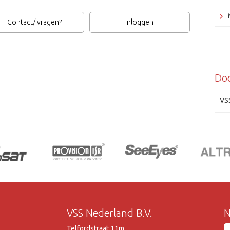
Contact/ vragen?
Inloggen
Do
Grun
VS
VSS Nederland B.V.
N
Telfordstraat 11m