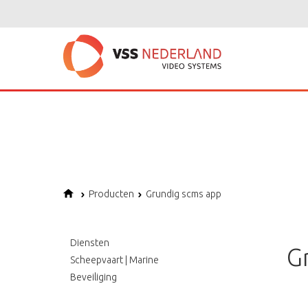
Notice
: Undefined variable: page in
/home/vssned01/domains/vssnederl
Notice
: Trying to get property of non-object in
/home/vssned01/domains
Notice
: Undefined offset: 1 in
/home/vssned01/domains/vssnederland.nl
Producten
Grundig scms app
Diensten
G
Scheepvaart | Marine
Beveiliging