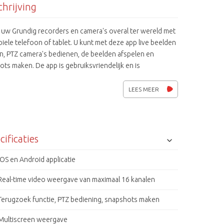
hrijving
 uw Grundig recorders en camera's overal ter wereld met
ele telefoon of tablet. U kunt met deze app live beelden
en, PTZ camera's bedienen, de beelden afspelen en
ts maken. De app is gebruiksvriendelijk en is
baar iOS en Android. De app is gratis te downloaden in
Store of Google Play store.
LEES MEER
cificaties
iOS en Android applicatie
Real-time video weergave van maximaal 16 kanalen
Terugzoek functie, PTZ bediening, snapshots maken
Multiscreen weergave