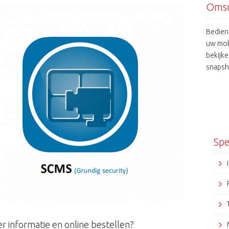
Omsc
Bedien
uw mobi
bekijk
snapsho
beschik
de App 
Spe
r informatie en online bestellen?