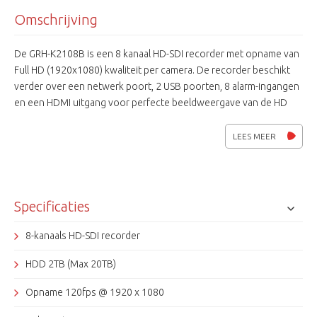
Omschrijving
De GRH-K2108B is een 8 kanaal HD-SDI recorder met opname van
Full HD (1920x1080) kwaliteit per camera. De recorder beschikt
verder over een netwerk poort, 2 USB poorten, 8 alarm-ingangen
en een HDMI uitgang voor perfecte beeldweergave van de HD
beelden. Grundig Control Center Software voor Windows wordt
gratis meegeleverd. Ook is er een gratis app beschikbaar.
LEES MEER
Specificaties
8-kanaals HD-SDI recorder
HDD 2TB (Max 20TB)
Opname 120fps @ 1920 x 1080