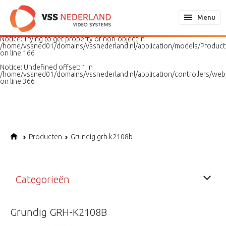
Notice
: Undefined variable: page in
/home/vssned01/domains/vssnederland.nl/application/models/PageMo
Menu
on line
187
Notice
: Trying to get property of non-object in
/home/vssned01/domains/vssnederland.nl/application/models/Produc
on line
166
Notice
: Undefined offset: 1 in
/home/vssned01/domains/vssnederland.nl/application/controllers/web
on line
366
Producten
Grundig grh k2108b
Categorieën
Grundig GRH-K2108B