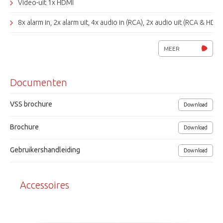
Video-uit 1x HDMI
8x alarm in, 2x alarm uit, 4x audio in (RCA), 2x audio uit (RCA & HDMI
1x RS232, 2x RS485, 2x USB, 1x eSATA
MEER
Opname: continu, beweging, alarm, kalender, handmatig
Documenten
Grundig Control Center Software voor Windows
GDViewer app voor de iPad, iPhone en Android
VSS brochure
Download
Inclusief muis en afstandsbediening
Brochure
Download
Voedingsspanning 110 ~ 240 VAC (100W)
Gebruikershandleiding
Download
Afmetingen (bxhxd) 445x88x418mm
Grundig
Accessoires